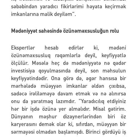
səbəbindən yaradıcı fikirlərimi həyata keçirmək
imkanlarına malik deyiləm”.
Mədəniyyət sahəsində özünəməxsusluğun rolu
Ekspertlər hesab edirlər ki, mədəni
özünəməxsusluq rəqəmlərlə deyil, keyfiyyətlə
ölçülür. Məsələ heç də mədəniyyətə nə qədər
investisiya qoyulmasında deyil, son məhsulun
keyfiyyətindədir. Ona görə də, əgər hansısa bir
mərhələdə müəyyən imkanlar əldən çıxıbsa,
sadəcə irəliləməyə davam etmək və nə alınırsa
onu da yaratmaq lazımdır. “Yaradıcılıq etdiyiniz
hər bir işdə özünə yer almalıdır. Misal gətirim.
Dünyanın məşhur dizaynerlərindən biri öz
karyerasını demək olar ki, sıfırdan, müəyyən bir
sərmayəsi olmadan başlamışdı. Birinci gördüyü iş