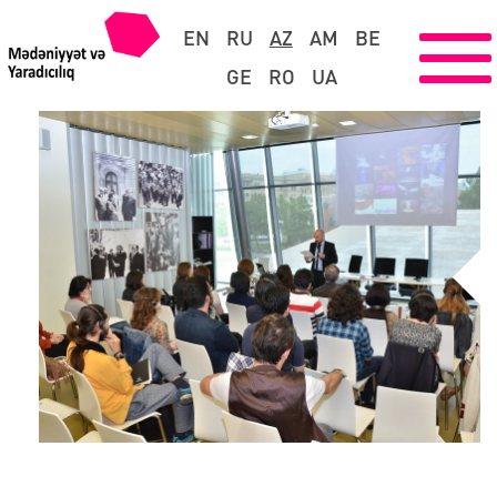
EN
RU
AZ
AM
BE
GE
RO
UA