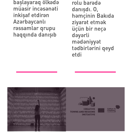
başlayaraq ölkədə
rolu barədə
müasir incəsənəti
danışdı. O,
inkişaf etdirən
həmçinin Bakıda
Azərbaycanlı
ziyarət etmək
rəssamlar qrupu
üçün bir neçə
haqqında danışıb
dəyərli
mədəniyyət
tədbirlərini qeyd
etdi