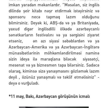
imkan yaradan məkanlardır. ”Məsələn, siz ingilis
dilində şeir kitabı nəşr etdirmək istəyirsiniz və
sponsoru necə tapmaq lazım olduğunu
bilmirsiniz. Deyək ki, ABŞ-da və ya Britaniyada,
yaxud digər ingilisdilli ölkədə azərbaycanlı
sənətkarların festivalını və ya sərgisini ziyarət
etsəniz, ən azı siyasi səbəblərdən və ya
Azərbaycan-Amerika və ya Azərbaycan-İngiltərə
münasibətlərinin möhkəmləndirilməsi naminə
sizin ideya ilə maraqlana biləcək siyasətçi,
mesenat və ya biznesmen tapa bilərsiniz. Sadəcə
olaraq, kiminsə sizə yanaşmasını gözləmək lazım
deyil , özünüz yanaşmalı və təklif etməlisiniz” -
deyə o vurğuladı.
*11 may, Bakı, Azərbaycan görüşünün icmalı