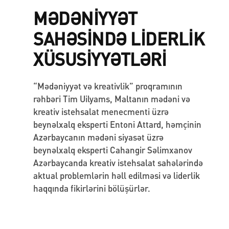
MƏDƏNİYYƏT
SAHƏSİNDƏ LİDERLİK
XÜSUSİYYƏTLƏRİ
“Mədəniyyət və kreativlik” proqramının
rəhbəri Tim Uilyams, Maltanın mədəni və
kreativ istehsalat menecmenti üzrə
beynəlxalq eksperti Entoni Attard, həmçinin
Azərbaycanın mədəni siyasət üzrə
beynəlxalq eksperti Cahangir Səlimxanov
Azərbaycanda kreativ istehsalat sahələrində
aktual problemlərin həll edilməsi və liderlik
haqqında fikirlərini bölüşürlər.