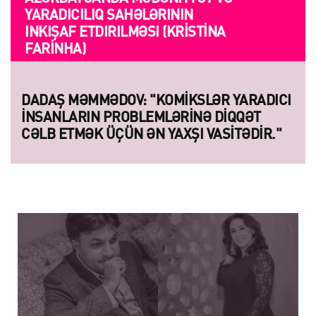
YARADICILIQ SAHƏLƏRININ
INKIŞAF ETDIRILMƏSI (KRISTINA
FARINHA)
DADAŞ MƏMMƏDOV: "KOMIKSLƏR YARADICI
INSANLARIN PROBLEMLƏRINƏ DIQQƏT
CƏLB ETMƏK ÜÇÜN ƏN YAXŞI VASITƏDIR."