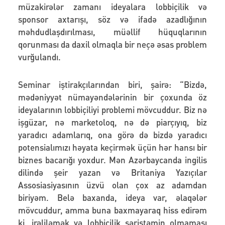
müzakirələr zamanı ideyalara lobbiçilik və
sponsor axtarışı, söz və ifadə azadlığının
məhdudlaşdırılması, müəllif hüquqlarının
qorunması da daxil olmaqla bir neçə əsas problem
vurğulandı.
Seminar iştirakçılarından biri, şairə: “Bizdə,
mədəniyyət nümayəndələrinin bir çoxunda öz
ideyalarının lobbiçiliyi problemi mövcuddur. Biz nə
işgüzar, nə marketoloq, nə də piarçıyıq, biz
yaradıcı adamlarıq, ona görə də bizdə yaradıcı
potensialımızı həyata keçirmək üçün hər hansı bir
biznes bacarığı yoxdur. Mən Azərbaycanda ingilis
dilində şeir yazan və Britaniya Yazıçılar
Assosiasiyasının üzvü olan çox az adamdan
biriyəm. Belə baxanda, ideya var, əlaqələr
mövcuddur, amma buna baxmayaraq hiss edirəm
ki, irəliləmək və lobbiçilik səriştəmin olmaması