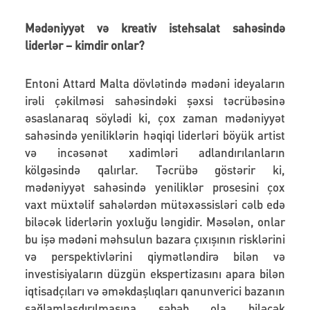
Mədəniyyət və kreativ istehsalat sahəsində
liderlər – kimdir onlar?
Entoni Attard Malta dövlətində mədəni ideyaların
irəli çəkilməsi sahəsindəki şəxsi təcrübəsinə
əsaslanaraq söylədi ki, çox zaman mədəniyyət
sahəsində yeniliklərin həqiqi liderləri böyük artist
və incəsənət xadimləri adlandırılanların
kölgəsində qalırlar. Təcrübə göstərir ki,
mədəniyyət sahəsində yeniliklər prosesini çox
vaxt müxtəlif sahələrdən mütəxəssisləri cəlb edə
biləcək liderlərin yoxluğu ləngidir. Məsələn, onlar
bu işə mədəni məhsulun bazara çıxışının risklərini
və perspektivlərini qiymətləndirə bilən və
investisiyaların düzgün ekspertizasını apara bilən
iqtisadçıları və əməkdaşlıqları qanunverici bazanın
sağlamlaşdırılmasına səbəb ola biləcək