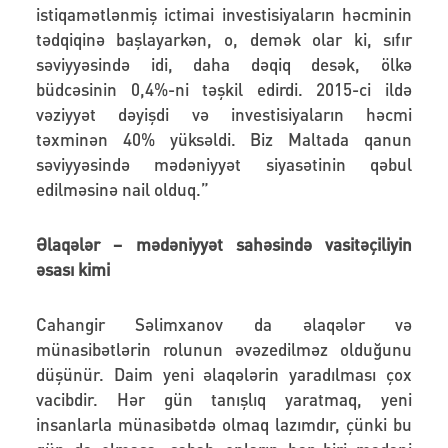
istiqamətlənmiş ictimai investisiyaların həcminin
tədqiqinə başlayarkən, o, demək olar ki, sıfır
səviyyəsində idi, daha dəqiq desək, ölkə
büdcəsinin 0,4%-ni təşkil edirdi. 2015-ci ildə
vəziyyət dəyişdi və investisiyaların həcmi
təxminən 40% yüksəldi. Biz Maltada qanun
səviyyəsində mədəniyyət siyasətinin qəbul
edilməsinə nail olduq.”
Əlaqələr – mədəniyyət sahəsində vasitəçiliyin
əsası kimi
Cahangir Səlimxanov da əlaqələr və
münasibətlərin rolunun əvəzedilməz olduğunu
düşünür. Daim yeni əlaqələrin yaradılması çox
vacibdir. Hər gün tanışlıq yaratmaq, yeni
insanlarla münasibətdə olmaq lazımdır, çünki bu