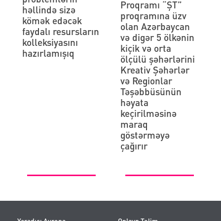
Proqramı “ŞT”
həllində sizə
proqramına üzv
kömək edəcək
olan Azərbaycan
faydalı resursların
və digər 5 ölkənin
kolleksiyasını
kiçik və orta
hazırlamışıq
ölçülü şəhərlərini
Kreativ Şəhərlər
və Regionlar
Təşəbbüsünün
həyata
keçirilməsinə
maraq
göstərməyə
çağırır
Yaradıcı Avropa
Onlayn Təlim