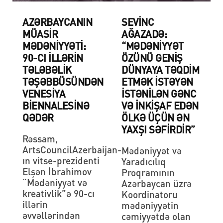
AZƏRBAYCANIN
SEVINC
MÜASIR
AĞAZADƏ:
MƏDƏNIYYƏTI:
“MƏDƏNIYYƏT
90-CI ILLƏRIN
ÖZÜNÜ GENIŞ
TƏLƏBƏLIK
DÜNYAYA TƏQDIM
TƏŞƏBBÜSÜNDƏN
ETMƏK ISTƏYƏN
VENESIYA
ISTƏNILƏN GƏNC
BIENNALESINƏ
VƏ INKIŞAF EDƏN
QƏDƏR
ÖLKƏ ÜÇÜN ƏN
YAXŞI SƏFIRDIR”
Rəssam,
ArtsCouncilAzerbaijan-
Mədəniyyət və
ın vitse-prezidenti
Yaradıcılıq
Elşən İbrahimov
Proqramının
“Mədəniyyət və
Azərbaycan üzrə
kreativlik”ə 90-cı
Koordinatoru
illərin
mədəniyyətin
əvvəllərindən
cəmiyyətdə olan