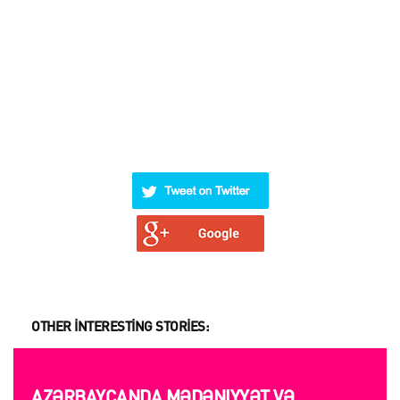
OTHER INTERESTING STORIES:
AZƏRBAYCANDA MƏDƏNIYYƏT VƏ