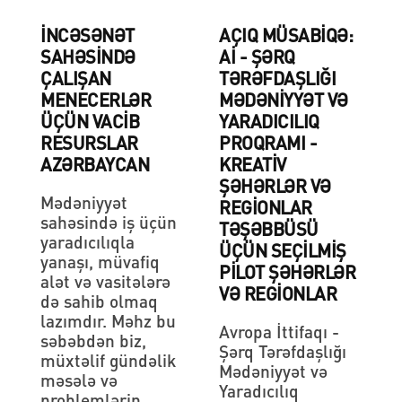
İNCƏSƏNƏT
AÇIQ MÜSABIQƏ:
SAHƏSİNDƏ
Aİ - ŞƏRQ
ÇALIŞAN
TƏRƏFDAŞLIĞI
MENECERLƏR
MƏDƏNIYYƏT VƏ
ÜÇÜN VACİB
YARADICILIQ
RESURSLAR
PROQRAMI -
AZƏRBAYCAN
KREATIV
ŞƏHƏRLƏR VƏ
Mədəniyyət
REGIONLAR
sahəsində iş üçün
TƏŞƏBBÜSÜ
yaradıcılıqla
ÜÇÜN SEÇILMIŞ
yanaşı, müvafiq
PILOT ŞƏHƏRLƏR
alət və vasitələrə
VƏ REGIONLAR
də sahib olmaq
lazımdır. Məhz bu
Avropa İttifaqı -
səbəbdən biz,
Şərq Tərəfdaşlığı
müxtəlif gündəlik
Mədəniyyət və
məsələ və
Yaradıcılıq
problemlərin