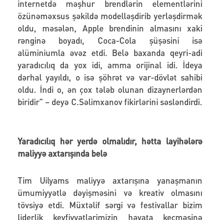
internetdə məşhur brendlərin elementlərini
özünəməxsus şəkildə modelləşdirib yerləşdirmək
oldu, məsələn, Apple brendinin almasını xaki
rənginə boyadı, Coca-Cola şüşəsini isə
alüminiumla əvəz etdi. Belə baxanda qeyri-adi
yaradıcılıq da yox idi, amma orijinal idi. İdeya
dərhal yayıldı, o isə şöhrət və var-dövlət sahibi
oldu. İndi o, ən çox tələb olunan dizaynerlərdən
biridir” – deyə C.Səlimxanov fikirlərini səsləndirdi.
Yaradıcılıq hər yerdə olmalıdır, hətta layihələrə
maliyyə axtarışında belə
Tim Uilyams maliyyə axtarışına yanaşmanın
ümumiyyətlə dəyişməsini və kreativ olmasını
tövsiyə etdi. Müxtəlif sərgi və festivallar bizim
liderlik keyfiyyətlərimizin həyata keçməsinə