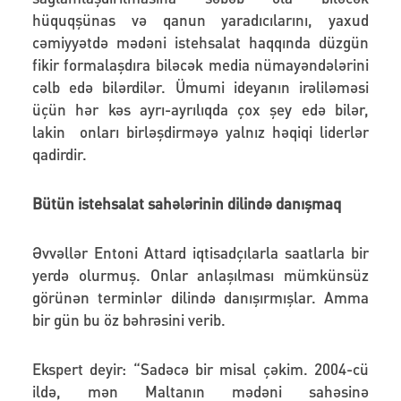
hüquqşünas və qanun yaradıcılarını, yaxud
cəmiyyətdə mədəni istehsalat haqqında düzgün
fikir formalaşdıra biləcək media nümayəndələrini
cəlb edə bilərdilər. Ümumi ideyanın irəliləməsi
üçün hər kəs ayrı-ayrılıqda çox şey edə bilər,
lakin onları birləşdirməyə yalnız həqiqi liderlər
qadirdir.
Bütün istehsalat sahələrinin dilində danışmaq
Əvvəllər Entoni Attard iqtisadçılarla saatlarla bir
yerdə olurmuş. Onlar anlaşılması mümkünsüz
görünən terminlər dilində danışırmışlar. Amma
bir gün bu öz bəhrəsini verib.
Ekspert deyir: “Sadəcə bir misal çəkim. 2004-cü
ildə, mən Maltanın mədəni sahəsinə