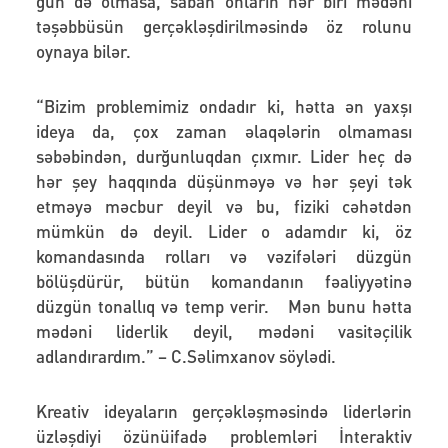
gün də olmasa, sabah onların hər biri mədəni
təşəbbüsün gerçəkləşdirilməsində öz rolunu
oynaya bilər.
“
Bizim problemimiz ondadır ki, hətta ən yaxşı
ideya da, çox zaman əlaqələrin olmaması
səbəbindən, durğunluqdan çıxmır. Lider heç də
hər şey haqqında düşünməyə və hər şeyi tək
etməyə məcbur deyil və bu, fiziki cəhətdən
mümkün də deyil. Lider o adamdır ki, öz
komandasında rolları və vəzifələri düzgün
bölüşdürür, bütün komandanın fəaliyyətinə
düzgün tonallıq və temp verir. Mən bunu hətta
mədəni liderlik deyil, mədəni vasitəçilik
adlandırardım.” – C.Səlimxanov söylədi.
Kreativ ideyaların gerçəkləşməsində liderlərin
üzləşdiyi özünüifadə problemləri
İnteraktiv