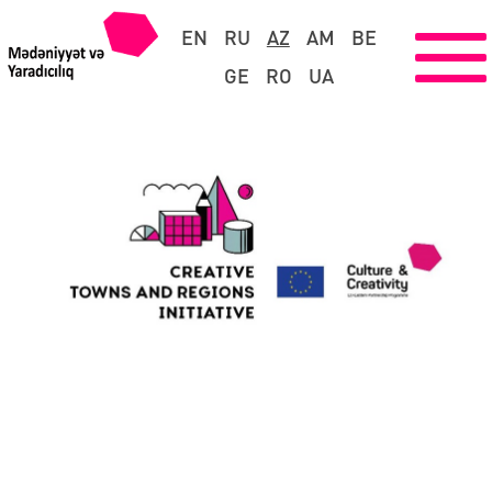
EN
RU
AZ
AM
BE
GE
RO
UA