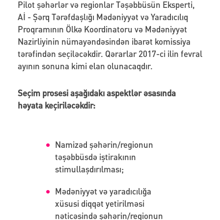
Pilot şəhərlər və regionlar Təşəbbüsün Eksperti,
Aİ - Şərq Tərəfdaşlığı Mədəniyyət və Yaradıcılıq
Proqramının Ölkə Koordinatoru və Mədəniyyət
Nazirliyinin nümayəndəsindən ibarət komissiya
tərəfindən seçiləcəkdir. Qərarlar 2017-ci ilin fevral
ayının sonuna kimi elan olunacaqdır.
Seçim prosesi aşağıdakı aspektlər əsasında
həyata keçiriləcəkdir:
Namizəd şəhərin/regionun
təşəbbüsdə iştirakının
stimullaşdırılması;
Mədəniyyət və yaradıcılığa
xüsusi diqqət yetirilməsi
nəticəsində şəhərin/regionun