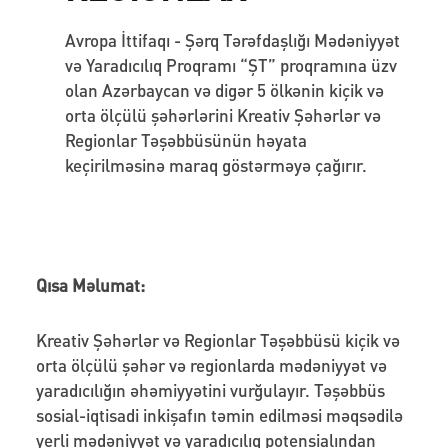
Avropa İttifaqı - Şərq Tərəfdaşlığı Mədəniyyət
və Yaradıcılıq Proqramı “ŞT” proqramına üzv
olan Azərbaycan və digər 5 ölkənin kiçik və
orta ölçülü şəhərlərini Kreativ Şəhərlər və
Regionlar Təşəbbüsünün həyata
keçirilməsinə maraq göstərməyə çağırır.
Qısa Məlumat:
Kreativ Şəhərlər və Regionlar Təşəbbüsü kiçik və
orta ölçülü şəhər və regionlarda mədəniyyət və
yaradıcılığın əhəmiyyətini vurğulayır. Təşəbbüs
sosial-iqtisadi inkişafın təmin edilməsi məqsədilə
yerli mədəniyyət və yaradıcılıq potensialından