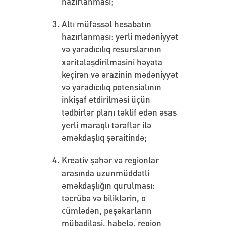
hazırlanması;
Altı müfəssəl hesabatın
hazırlanması: yerli mədəniyyət
və yaradıcılıq resurslarının
xəritələşdirilməsini həyata
keçirən və ərazinin mədəniyyət
və yaradıcılıq potensialının
inkişaf etdirilməsi üçün
tədbirlər planı təklif edən əsas
yerli maraqlı tərəflər ilə
əməkdaşlıq şəraitində;
Kreativ şəhər və regionlar
arasında uzunmüddətli
əməkdaşlığın qurulması:
təcrübə və biliklərin, o
cümlədən, peşəkarların
mübadiləsi, habelə, region