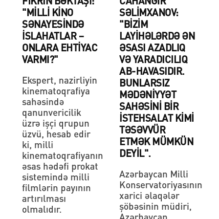
FİKRİN BƏKTAŞİ:
CAHANGIR
"MİLLİ KİNO
SƏLIMXANOV:
SƏNAYESİNDƏ
"BIZIM
İSLAHATLAR –
LAYIHƏLƏRDƏ ƏN
ONLARA EHTİYAC
ƏSASI AZADLIQ
VARMI?"
VƏ YARADICILIQ
AB-HAVASIDIR.
Ekspert, nazirliyin
BUNLARSIZ
kinematoqrafiya
MƏDƏNIYYƏT
sahəsində
SAHƏSINI BIR
qanunvericilik
ISTEHSALAT KIMI
üzrə işçi qrupun
TƏSƏVVÜR
üzvü, hesab edir
ETMƏK MÜMKÜN
ki, milli
DEYIL".
kinematoqrafiyanın
əsas hədəfi prokat
Azərbaycan Milli
sistemində milli
Konservatoriyasının
filmlərin payının
xarici əlaqələr
artırılması
şöbəsinin müdiri,
olmalıdır.
Azərbaycan