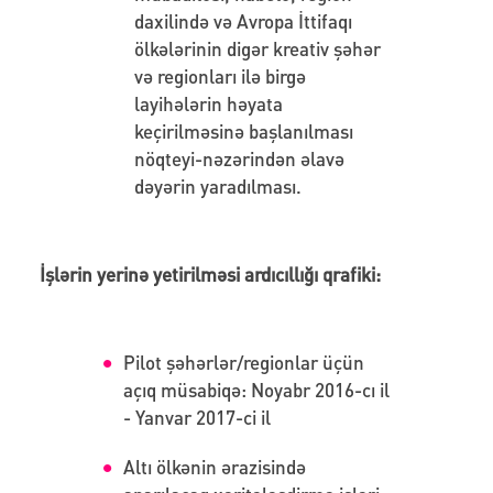
daxilində və Avropa İttifaqı
ölkələrinin digər kreativ şəhər
və regionları ilə birgə
layihələrin həyata
keçirilməsinə başlanılması
nöqteyi-nəzərindən əlavə
dəyərin yaradılması.
İșlərin yerinə yetirilməsi ardıcıllığı qrafiki:
Pilot şəhərlər/regionlar üçün
açıq müsabiqə: Noyabr 2016-cı il
- Yanvar 2017-ci il
Altı ölkənin ərazisində