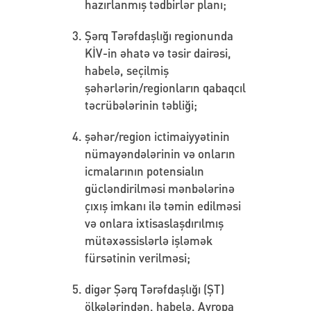
hazırlanmış tədbirlər planı;
Şərq Tərəfdaşlığı regionunda
KİV-in əhatə və təsir dairəsi,
habelə, seçilmiş
şəhərlərin/regionların qabaqcıl
təcrübələrinin təbliği;
şəhər/region ictimaiyyətinin
nümayəndələrinin və onların
icmalarının potensialın
gücləndirilməsi mənbələrinə
çıxış imkanı ilə təmin edilməsi
və onlara ixtisaslaşdırılmış
mütəxəssislərlə işləmək
fürsətinin verilməsi;
digər Şərq Tərəfdaşlığı (ŞT)
ölkələrindən, habelə, Avropa