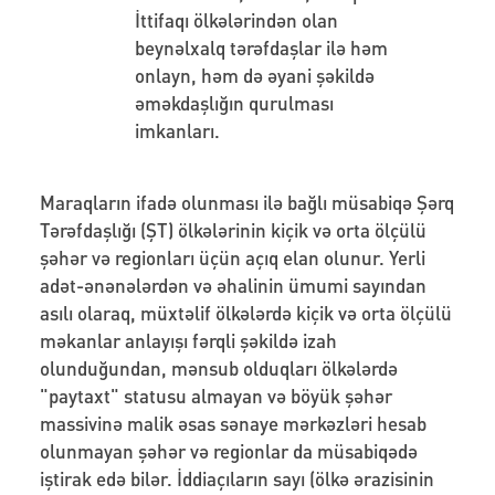
İttifaqı ölkələrindən olan
beynəlxalq tərəfdaşlar ilə həm
onlayn, həm də əyani şəkildə
əməkdaşlığın qurulması
imkanları.
Maraqların ifadə olunması ilə bağlı müsabiqə Şərq
Tərəfdaşlığı (ŞT) ölkələrinin kiçik və orta ölçülü
şəhər və regionları üçün açıq elan olunur. Yerli
adət-ənənələrdən və əhalinin ümumi sayından
asılı olaraq, müxtəlif ölkələrdə kiçik və orta ölçülü
məkanlar anlayışı fərqli şəkildə izah
olunduğundan, mənsub olduqları ölkələrdə
"paytaxt" statusu almayan və böyük şəhər
massivinə malik əsas sənaye mərkəzləri hesab
olunmayan şəhər və regionlar da müsabiqədə
iştirak edə bilər. İddiaçıların sayı (ölkə ərazisinin