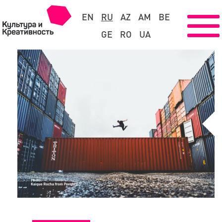
EN
RU
AZ
AM
BE
GE
RO
UA