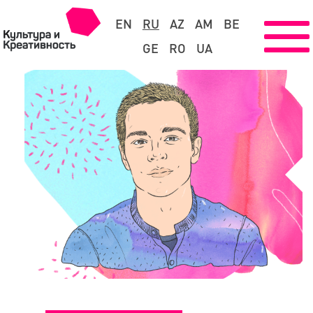
EN
RU
AZ
AM
BE
GE
RO
UA