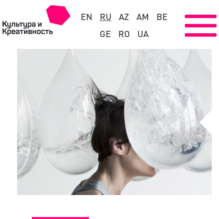
EN
RU
AZ
AM
BE
GE
RO
UA