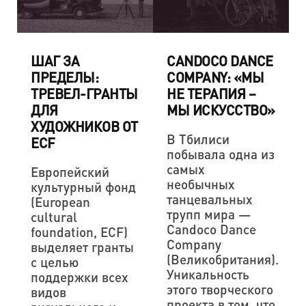
ШАГ ЗА
CANDOCO DANCE
ПРЕДЕЛЫ:
COMPANY: «МЫ
ТРЕВЕЛ-ГРАНТЫ
НЕ ТЕРАПИЯ –
ДЛЯ
МЫ ИСКУССТВО»
ХУДОЖНИКОВ ОТ
В Тбилиси
ECF
побывала одна из
самых
Европейский
необычных
культурный фонд
танцевальных
(European
трупп мира —
cultural
Candoco Dance
foundation, ECF)
Company
выделяет гранты
(Великобритания).
с целью
Уникальность
поддержки всех
этого творческого
видов
проекта в том, что