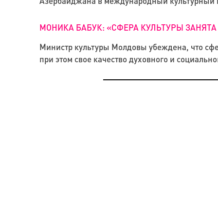
Азербайджана в международный культурный 
МОНИКА БАБУК: «СФЕРА КУЛЬТУРЫ ЗАНЯТА
Министр культуры Молдовы убеждена, что сфе
при этом свое качество духовного и социально
КРЕАТИВНАЯ ЭКОНОМИКА
КРЕАТИВНАЯ ЭКОНОМИКА
УТОПИЯ Х. ПОЧЕМУ ПОВЕСЕЛИТЬСЯ ТОЖЕ ПЛ
КАК КРЕАТИВ И СИСТЕМНЫЙ ПОДХОД ПОМО
ПРИЧЕМ ЗДЕСЬ АРХИТЕКТУРА?
ДЕЙСТВУЮЩЕМУ БИЗНЕСУ И СТАРТАПАМ