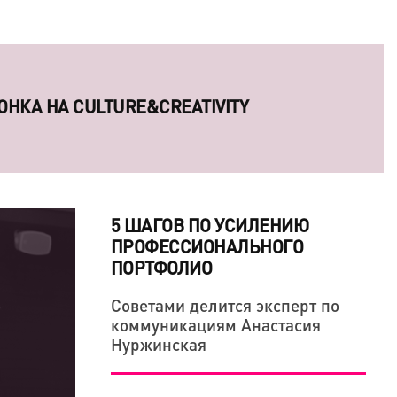
ОНКА НА CULTURE&CREATIVITY
ОСОБНЫ ЗАВОЕВАТЬ СЕРДЦА КРЕАТИВНЫХ
5 ШАГОВ ПО УСИЛЕНИЮ
ПРОФЕССИОНАЛЬНОГО
ПОРТФОЛИО
Советами делится эксперт по
коммуникациям Анастасия
Нуржинская
В ОДНАЖДЫ ПООБЕЩАЛ ОТОМСТИТЬ МИРУ
ОРЧЕСКАЯ ПОЗИЦИЯ ТОЖЕ ДЕРЖИТСЯ НА