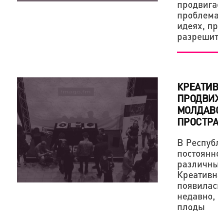
продвигае
проблема
идеях, п
разрешит
КРЕАТИВ
ПРОДВИ
МОЛДАВ
ПРОСТР
В Респуб
постоянн
различны
Креативн
появилас
недавно,
плоды