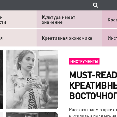
 и
Культура имеет
Кре
сти
значение
ия
Креативная экономика
Инс
ИНСТРУМЕНТЫ
MUST-REA
КРЕАТИВНЫ
ВОСТОЧНОГ
Рассказываем о ярких
и усилиями поддержив