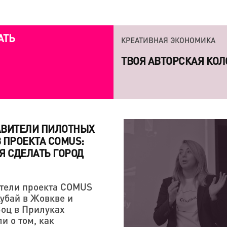
КРЕАТИВНАЯ ЭКОНОМИКА
АТЬ
ТВОЯ АВТОРСКАЯ КОЛ
КРЕАТИВНАЯ ЭКОНОМИКА
7 КНИГ, КОТОРЫЕ СП
ЛИЧНОСТЕЙ
АВИТЕЛИ ПИЛОТНЫХ
 ПРОЕКТА COMUS:
Я СДЕЛАТЬ ГОРОД
тели проекта COMUS
КРЕАТИВНАЯ ЭКОНОМИКА
убай в Жовкве и
«СЕРГЕЙ ПАРАДЖАНО
Зоц в Прилуках
ЛЮБОВЬЮ — НАША ТВ
и о том, как