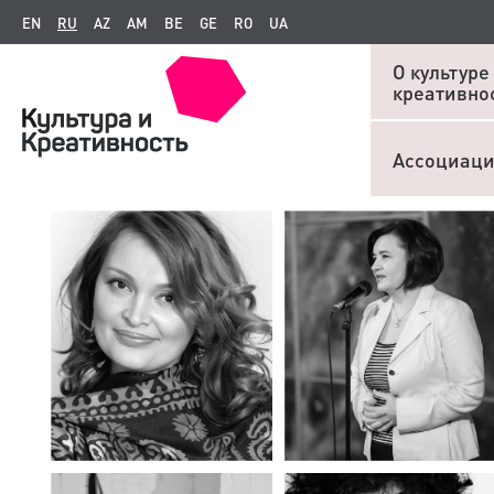
EN
RU
AZ
AM
BE
GE
RO
UA
О культуре
креативно
Ассоциац