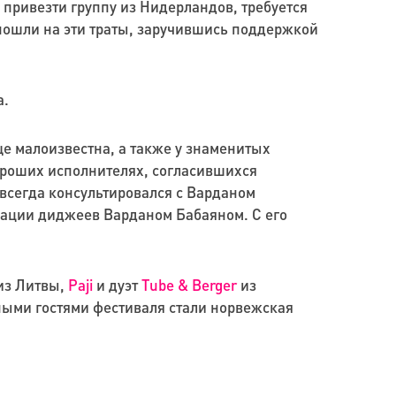
привезти группу из Нидерландов, требуется
 пошли на эти траты, заручившись поддержкой
а.
ще малоизвестна, а также у знаменитых
ороших исполнителях, согласившихся
 всегда консультировался с Варданом
иации диджеев Варданом Бабаяном. С его
из Литвы,
Paji
и дуэт
Tube & Berger
из
ными гостями фестиваля стали норвежская