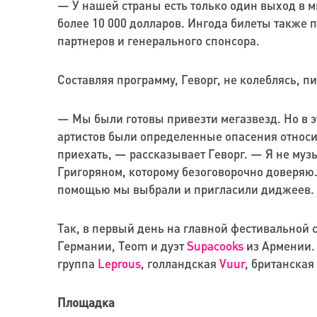
— У нашей страны есть только один выход в м
более 10 000 долларов. Ингода билеты также 
партнеров и генерального спонсора.
Составляя программу, Геворг, не колеблясь, 
— Мы были готовы привезти мегазвезд. Но в э
артистов были определенные опасения относи
приехать, — рассказывает Геворг. — Я не муз
Григоряном, которому безоговорочно доверяю
помощью мы выбрали и пригласили диджеев.
Так, в первый день на главной фестивальной
Германии, Teom и дуэт
Supacooks
из Армении. 
группа
Leprous
, голландская
Vuur
, британская
Площадка