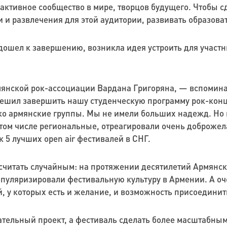
активное сообщество в мире, творцов будущего. Чтобы с
 и развлечения для этой аудитории, развивать образов
подошел к завершению, возникла идея устроить для учас
янской рок-ассоциации Вардана Григоряна, — вспоминае
я решил завершить нашу студенческую программу рок-кон
ько армянские группы. Мы не имели больших надежд. Но 
 том числе региональные, отреагировали очень доброжел
 5 лучших open air фестивалей в СНГ.
 считать случайным: на протяжении десятилетий Армянс
популяризировали фестивальную культуру в Армении. А о
 у которых есть и желание, и возможность присоединить
тельный проект, а фестиваль сделать более масштабным