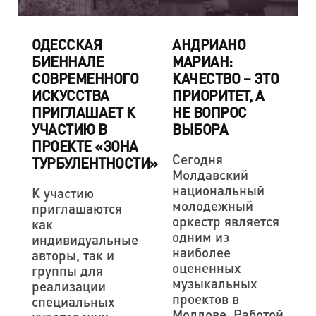
ОДЕССКАЯ
АНДРИАНО
БИЕННАЛЕ
МАРИАН:
СОВРЕМЕННОГО
КАЧЕСТВО – ЭТО
ИСКУССТВА
ПРИОРИТЕТ, А
ПРИГЛАШАЕТ К
НЕ ВОПРОС
УЧАСТИЮ В
ВЫБОРА
ПРОЕКТЕ «ЗОНА
Сегодня
ТУРБУЛЕНТНОСТИ»
Молдавский
национальный
К участию
молодежный
приглашаются
оркестр является
как
одним из
индивидуальные
наиболее
авторы, так и
оцененных
группы для
музыкальных
реализации
проектов в
специальных
Молдове. Работой