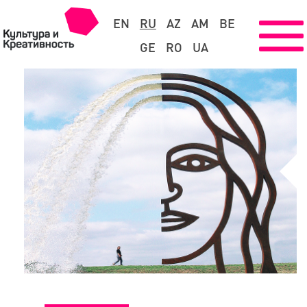
EN
RU
AZ
AM
BE
GE
RO
UA