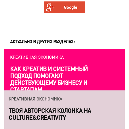
АКТУАЛЬНО В ДРУГИХ РАЗДЕЛАХ:
КРЕАТИВНАЯ ЭКОНОМИКА
КРЕАТИВНАЯ ЭКОНОМИКА
КАК КРЕАТИВ И СИСТЕМНЫЙ
ИРИНА МАРКОНИ: «МНЕ
ПОДХОД ПОМОГАЮТ
ИНТЕРЕСНО ПОКАЗАТЬ
ДЕЙСТВУЮЩЕМУ БИЗНЕСУ И
ЭФЕМЕРНОСТЬ ТЕАТРА, КАК
СТАРТАПАМ
ИСКУССТВА»
КРЕАТИВНАЯ ЭКОНОМИКА
КРЕАТИВНАЯ ЭКОНОМИКА
ТВОЯ АВТОРСКАЯ КОЛОНКА НА
7 КНИГ, КОТОРЫЕ СПОСОБНЫ ЗАВОЕВАТЬ
CULTURE&CREATIVITY
СЕРДЦА КРЕАТИВНЫХ ЛИЧНОСТЕЙ