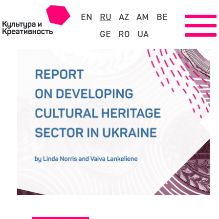
EN
RU
AZ
AM
BE
GE
RO
UA