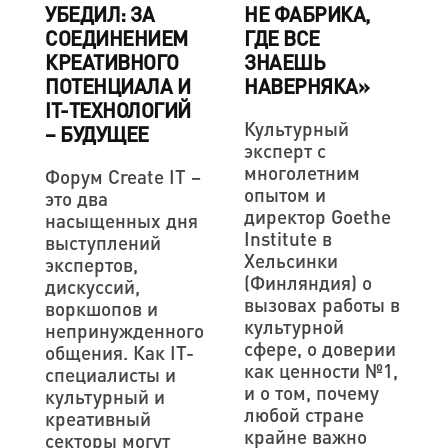
УБЕДИЛ: ЗА
НЕ ФАБРИКА,
СОЕДИНЕНИЕМ
ГДЕ ВСЕ
КРЕАТИВНОГО
ЗНАЕШЬ
ПОТЕНЦИАЛА И
НАВЕРНЯКА»
IT-ТЕХНОЛОГИЙ
Культурный
– БУДУЩЕЕ
эксперт с
многолетним
Форум Create IT –
опытом и
это два
директор Goethe
насыщенных дня
Institute в
выступлений
Хельсинки
экспертов,
(Финляндия) о
дискуссий,
вызовах работы в
воркшопов и
культурной
непринужденного
сфере, о доверии
общения. Как IT-
как ценности №1,
специалисты и
и о том, почему
культурный и
любой стране
креативный
крайне важно
секторы могут