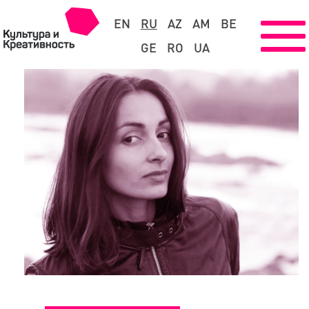
EN
RU
AZ
AM
BE
GE
RO
UA