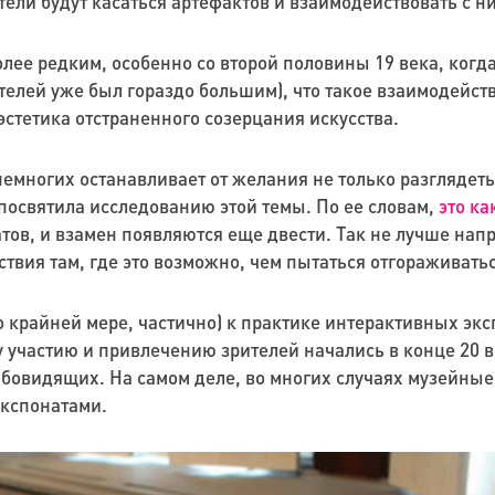
ители будут касаться артефактов и взаимодействовать с н
олее редким, особенно со второй половины 19 века, когд
ителей уже был гораздо большим), что такое взаимодейст
эстетика отстраненного созерцания искусства.
немногих останавливает от желания не только разглядеть
посвятила исследованию этой темы. По ее словам,
это ка
тов, и взамен появляются еще двести. Так не лучше напр
вия там, где это возможно, чем пытаться отгораживатьс
о крайней мере, частично) к практике интерактивных экс
участию и привлечению зрителей начались в конце 20 в
абовидящих. На самом деле, во многих случаях музейны
экспонатами.