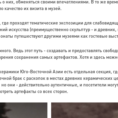
 о них, обменяться своими впечатлениями. В то же врем
ло качество их визита в музей.
y, где проходят тематические экспозиции для слабовидящ
ий искусства (преимущественно скульптур - и древних, 
понаты путешествуют другими музеями как гостевые выс
ого. Ведь этот путь - создавать и предоставлять свобо
 зрения сохранения самых артефактов. Хотя и здесь мо
керамики Юго-Восточной Азии есть отдельная секция, г
чной брак с раскопок в местах древних керамических цен
), но они - действительно аутентичные, и посетители мог
отреть артефакты со всех сторон.