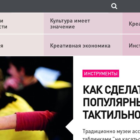
 и
Культура имеет
Кре
сти
значение
ия
Креативная экономика
Инс
ИНСТРУМЕНТЫ
КАК СДЕЛА
ПОПУЛЯРН
ТАКТИЛЬНО
Традиционно музеи асс
табличками "не касатьс