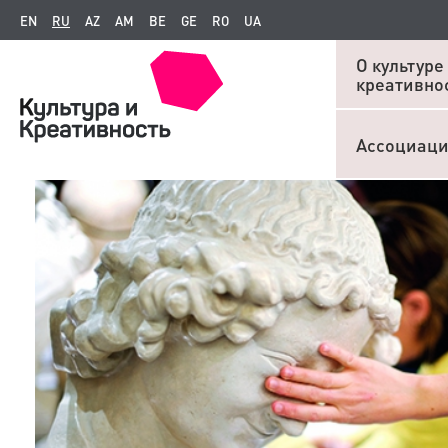
EN
RU
AZ
AM
BE
GE
RO
UA
О культуре
креативно
Ассоциац