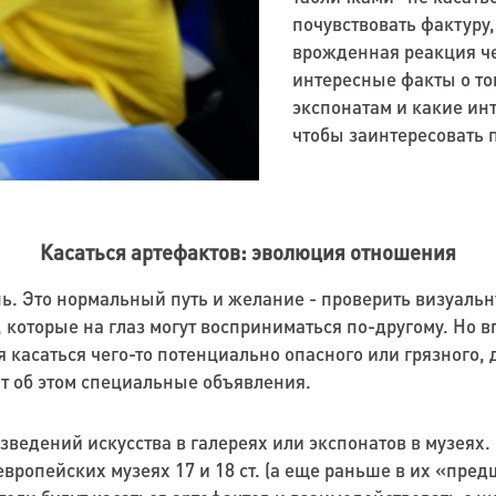
почувствовать фактуру,
врожденная реакция че
интересные факты о том
экспонатам и какие ин
чтобы заинтересовать 
Касаться артефактов: эволюция отношения
пь. Это нормальный путь и желание - проверить визуаль
, которые на глаз могут восприниматься по-другому. Но 
 касаться чего-то потенциально опасного или грязного, 
т об этом специальные объявления.
ведений искусства в галереях или экспонатов в музеях. 
европейских музеях 17 и 18 ст. (а еще раньше в их «пре