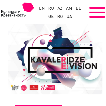
EN
RU
AZ
AM
BE
GE
RO
UA