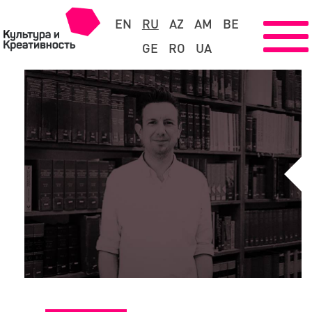
EN
RU
AZ
AM
BE
GE
RO
UA