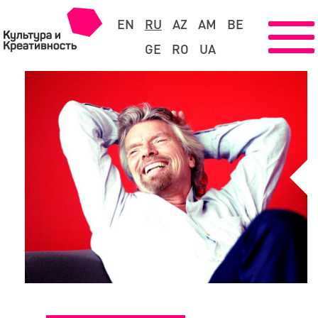
EN
RU
AZ
AM
BE
GE
RO
UA