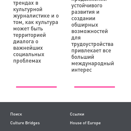
трендах в
устойчивого
культурной
развития и
журналистике и о
создании
том, как культура
обширных
может быть
возможностей
территорией
для
диалога о
трудоустройства
важнейших
привлекает все
социальных
больший
проблемах
международный
интерес
Поиск
Ссылки
Culture Bridges
House of Europe