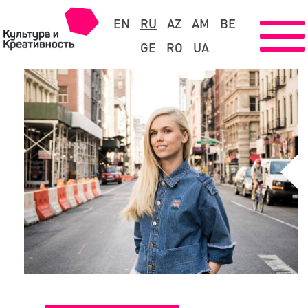
EN
RU
AZ
AM
BE
GE
RO
UA