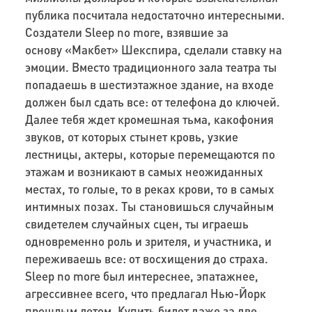
публика посчитала недостаточно интересными.
Создатели Sleep no more, взявшие за
основу «Макбет» Шекспира, сделали ставку на
эмоции. Вместо традиционного зала театра ты
попадаешь в шестиэтажное здание, на входе
должен был сдать все: от телефона до ключей.
Далее тебя ждет кромешная тьма, какофония
звуков, от которых стынет кровь, узкие
лестницы, актеры, которые перемещаются по
этажам и возникают в самых неожиданных
местах, то голые, то в реках крови, то в самых
интимных позах. Ты становишься случайным
свидетелем случайных сцен, ты играешь
одновременно роль и зрителя, и участника, и
переживаешь все: от восхищения до страха.
Sleep no more был интереснее, эпатажнее,
агрессивнее всего, что предлагал Нью-Йорк
прошлым летом. Купить билет даже за две