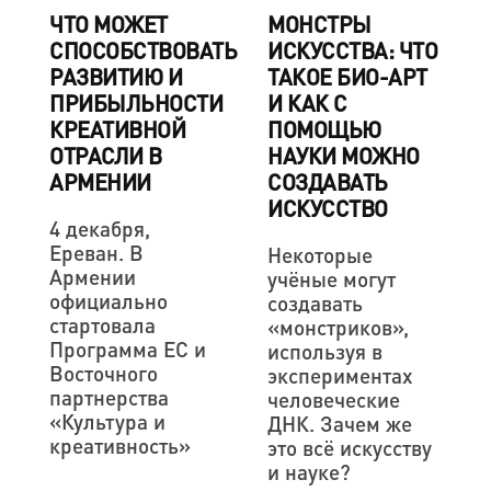
ЧТО МОЖЕТ
МОНСТРЫ
СПОСОБСТВОВАТЬ
ИСКУССТВА: ЧТО
РАЗВИТИЮ И
ТАКОЕ БИО-АРТ
ПРИБЫЛЬНОСТИ
И КАК С
КРЕАТИВНОЙ
ПОМОЩЬЮ
ОТРАСЛИ В
НАУКИ МОЖНО
АРМЕНИИ
СОЗДАВАТЬ
ИСКУССТВО
4 декабря,
Ереван. В
Некоторые
Армении
учёные могут
официально
создавать
стартовала
«монстриков»,
Программа ЕС и
используя в
Восточного
экспериментах
партнерства
человеческие
«Культура и
ДНК. Зачем же
креативность»
это всё искусству
и науке?