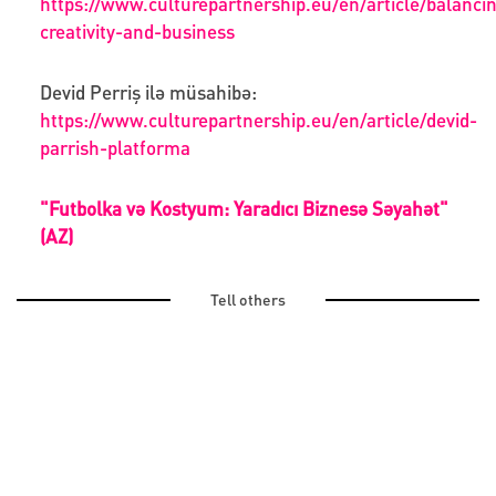
https://www.culturepartnership.eu/en/article/balanci
creativity-and-business
Devid Perriş ilə müsahibə:
https://www.culturepartnership.eu/en/article/devid-
parrish-platforma
"Futbolka və Kostyum: Yaradıcı Biznesə Səyahət"
(AZ)
Tell others