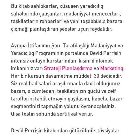
Bu kitab sahibkarlar, xüsusən yaradıcılıq
sahələrində çalışanlar, mədəniyyət menecerləri,
təşkilatların rəhbərləri və yeni təşəbbüslə bazara
çıxmağı planlaşdıran şəxslər üçün faydalıdır.
Avropa İttifaqının Şərq Tərəfdaşlığı Mədəniyyət və
Yaradıcılıq Proqramının portalında Devid Perrişin
intensiv onlayn kurslarından ikisini dinləmək
imkanınız var:
Strateji Planlaşdırma
və
Marketinq
.
Hər bir kursun davametmə müddəti 30 dəqiqədir.
Siz real hadisələri araşdırmaqla daxil olduğunuz
bazarı, o cümlədən, təşkilatınızın güclü və zəif
tərəflərini təhlil etməyin qaydasını, habelə, bazar
seqmentinizi tapmağın yolunu öyrənəcəksiniz.
Qısa testin sonunda sertifikat verilir.
Devid Perrişin kitabından götürülmüş tövsiyələr