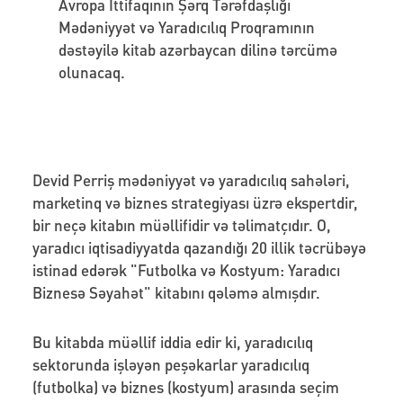
Avropa İttifaqının Şərq Tərəfdaşlığı
Mədəniyyət və Yaradıcılıq Proqramının
dəstəyilə kitab azərbaycan dilinə tərcümə
olunacaq.
Devid Perriş mədəniyyət və yaradıcılıq sahələri,
marketinq və biznes strategiyası üzrə ekspertdir,
bir neçə kitabın müəllifidir və təlimatçıdır. O,
yaradıcı iqtisadiyyatda qazandığı 20 illik təcrübəyə
istinad edərək "Futbolka və Kostyum: Yaradıcı
Biznesə Səyahət" kitabını qələmə almışdır.
Bu kitabda müəllif iddia edir ki, yaradıcılıq
sektorunda işləyən peşəkarlar yaradıcılıq
(futbolka) və biznes (kostyum) arasında seçim