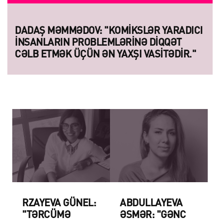
DADAŞ MƏMMƏDOV: "KOMIKSLƏR YARADICI
INSANLARIN PROBLEMLƏRINƏ DIQQƏT
CƏLB ETMƏK ÜÇÜN ƏN YAXŞI VASITƏDIR."
RZAYEVA GÜNEL:
ABDULLAYEVA
"TƏRCÜMƏ
ƏSMƏR: "GƏNC