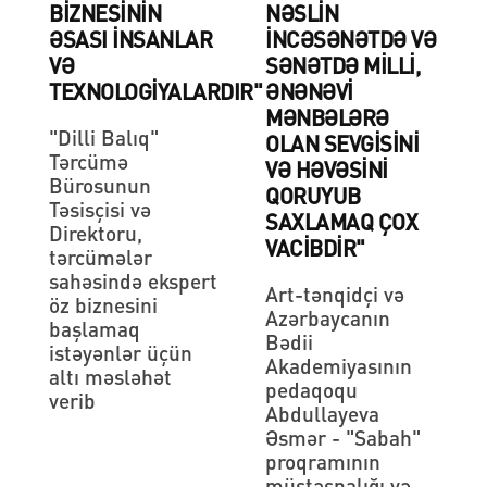
BIZNESININ
NƏSLIN
ƏSASI INSANLAR
INCƏSƏNƏTDƏ VƏ
VƏ
SƏNƏTDƏ MILLI,
TEXNOLOGIYALARDIR"
ƏNƏNƏVI
MƏNBƏLƏRƏ
"Dilli Balıq"
OLAN SEVGISINI
Tərcümə
VƏ HƏVƏSINI
Bürosunun
QORUYUB
Təsisçisi və
SAXLAMAQ ÇOX
Direktoru,
VACIBDIR"
tərcümələr
sahəsində ekspert
Art-tənqidçi və
öz biznesini
Azərbaycanın
başlamaq
Bədii
istəyənlər üçün
Akademiyasının
altı məsləhət
pedaqoqu
verib
Abdullayeva
Əsmər - "Sabah"
proqramının
müstəsnalığı və