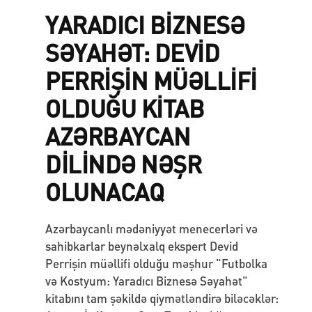
YARADICI BİZNESƏ
SƏYAHƏT: DEVİD
PERRİŞİN MÜƏLLİFİ
OLDUĞU KİTAB
AZƏRBAYCAN
DİLİNDƏ NƏŞR
OLUNACAQ
Azərbaycanlı mədəniyyət menecerləri və
sahibkarlar beynəlxalq ekspert Devid
Perrişin müəllifi olduğu məşhur "Futbolka
və Kostyum: Yaradıcı Biznesə Səyahət"
kitabını tam şəkildə qiymətləndirə biləcəklər: