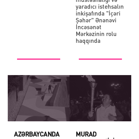
yaradıcı istehsalın
inkişafında "İçəri
Şəhər" Ənənəvi
İncəsənət
Mərkəzinin rolu
haqqında
AZƏRBAYCANDA
MURAD