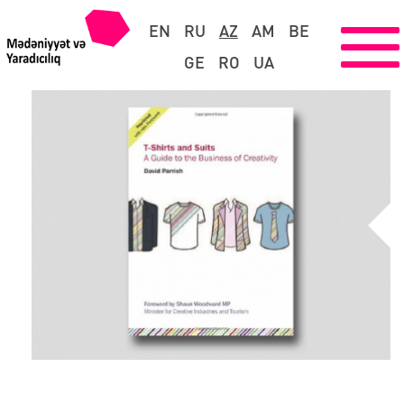
EN
RU
AZ
AM
BE
GE
RO
UA