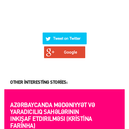
OTHER INTERESTING STORIES:
AZƏRBAYCANDA MƏDƏNIYYƏT VƏ
YARADICILIQ SAHƏLƏRININ
INKIŞAF ETDIRILMƏSI (KRISTINA
FARINHA)