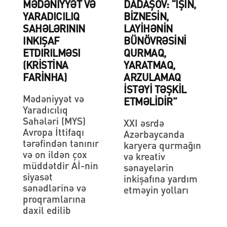
MƏDƏNIYYƏT VƏ
DADAŞOV: “İŞIN,
YARADICILIQ
BIZNESIN,
SAHƏLƏRININ
LAYIHƏNIN
INKIŞAF
BÜNÖVRƏSINI
ETDIRILMƏSI
QURMAQ,
(KRISTINA
YARATMAQ,
FARINHA)
ARZULAMAQ
ISTƏYI TƏŞKIL
Mədəniyyət və
ETMƏLIDIR”
Yaradıcılıq
Sahələri (MYS)
XXI əsrdə
Avropa İttifaqı
Azərbaycanda
tərəfindən tanınır
karyera qurmağın
və on ildən çox
və kreativ
müddətdir Aİ-nin
sənayelərin
siyasət
inkişafına yardım
sənədlərinə və
etməyin yolları
proqramlarına
daxil edilib