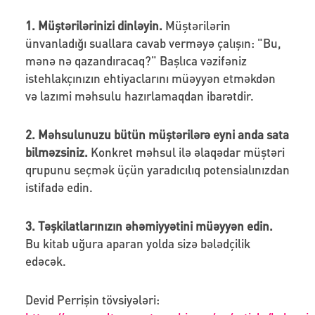
1. Müştərilərinizi dinləyin.
Müştərilərin
ünvanladığı suallara cavab verməyə çalışın: "Bu,
mənə nə qazandıracaq?" Başlıca vəzifəniz
istehlakçınızın ehtiyaclarını müəyyən etməkdən
və lazımi məhsulu hazırlamaqdan ibarətdir.
2. Məhsulunuzu bütün müştərilərə eyni anda sata
bilməzsiniz.
Konkret məhsul ilə əlaqədar müştəri
qrupunu seçmək üçün yaradıcılıq potensialınızdan
istifadə edin.
3. Təşkilatlarınızın əhəmiyyətini müəyyən edin.
Bu kitab uğura aparan yolda sizə bələdçilik
edəcək.
Devid Perrişin tövsiyələri: