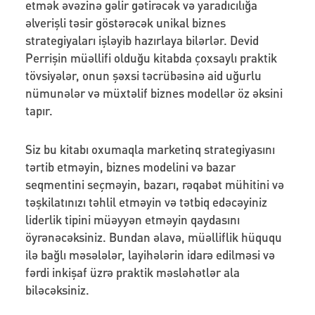
etmək əvəzinə gəlir gətirəcək və yaradıcılığa
əlverişli təsir göstərəcək unikal biznes
strategiyaları işləyib hazırlaya bilərlər. Devid
Perrişin müəllifi olduğu kitabda çoxsaylı praktik
tövsiyələr, onun şəxsi təcrübəsinə aid uğurlu
nümunələr və müxtəlif biznes modellər öz əksini
tapır.
Siz bu kitabı oxumaqla marketinq strategiyasını
tərtib etməyin, biznes modelini və bazar
seqmentini seçməyin, bazarı, rəqabət mühitini və
təşkilatınızı təhlil etməyin və tətbiq edəcəyiniz
liderlik tipini müəyyən etməyin qaydasını
öyrənəcəksiniz. Bundan əlavə, müəlliflik hüququ
ilə bağlı məsələlər, layihələrin idarə edilməsi və
fərdi inkişaf üzrə praktik məsləhətlər ala
biləcəksiniz.