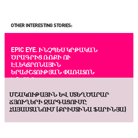
OTHER INTERESTING STORIES:
EPIC EYE. ԻՆՉՊԵՍ ԿՐԹԱԿԱՆ
ԾՐԱԳՐԻՑ ՌՈՔԻ ՈՒ
ԷԼԵԿՏՐՈՆԱՅԻՆ
ԵՐԱԺՇՏՈՒԹՅԱՆ ՓԱՌԱՏՈՆ
ԾՆՎԵՑ
ՄՇԱԿՈՒԹԱՅԻՆ ԵՎ ՍՏԵՂԾԱՐԱՐ
ՃՅՈՒՂԵՐԻ ԶԱՐԳԱՑՈՒՄԸ
ՀԱՅԱՍՏԱՆՈՒՄ (ՔՐԻՍՏԻՆԱ ՖԱՐԻՆՅԱ)