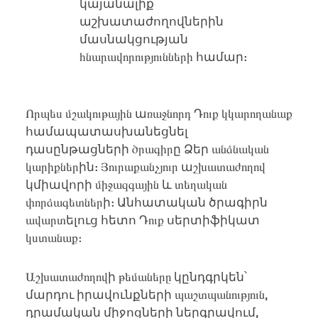
կայանալիք
աշխատաժողովներին
մասնակցության
հնարավորությունների
համար
:
Որպես մշակութային
ա
ռաջնորդ
Դ
ուք կկարողանաք
համապատասխանեցնել
դասընթացների
ծրագիր
ը
Ձեր
անձնական
կարիքներ
ին
: Յուրաքանչյուր
ա
շխատաժողով
կմիավորի
միջազգային
և
տեղական
փորձագետներ
ի
:
Անհատական
ծրագիրն
ավարտ
ելուց
հետո
Դ
ուք
սերտիֆիկատ
կստանաք
։
Աշխատաժողով
ի
թեմաները
կընդգրկեն՝
մարդու
իրավունքների
պաշտպանություն,
դրամական
միջոցների
ներգրավում
,