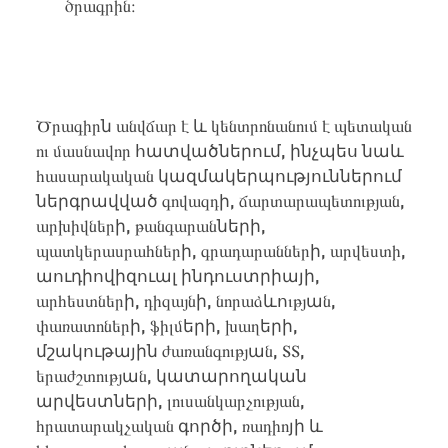
ծրագրին։
Ծրագիր
ն
անվճար է
և
կենտրոնանում է պետական
ու մասնավոր
հատվածներում
,
ինչպես
նաև
հասարակական
կազմակերպություններում
ներգրավված
գովազդ
ի
, ճարտարապետության,
արխիվներ
ի
, թանգարան
ների
,
պատկերասրահներ
ի
,
գրադարաններ
ի
, արվեստի,
աուդիովիզուալ
ինդուստրիայի
,
արհեստներ
ի
, դիզայն
ի
, նորաձ
ևո
ւթյ
ա
ն,
փառատոներ
ի
, ֆիլմ
երի
, խաղ
երի
,
մշակութային
ժառանգությ
ա
ն, ՏՏ,
երաժշտությ
ա
ն,
կ
ատարողական
ա
րվեստ
ների
, լուսանկարչության,
հրատարակչական
գործի
, ռադիո
յի
և