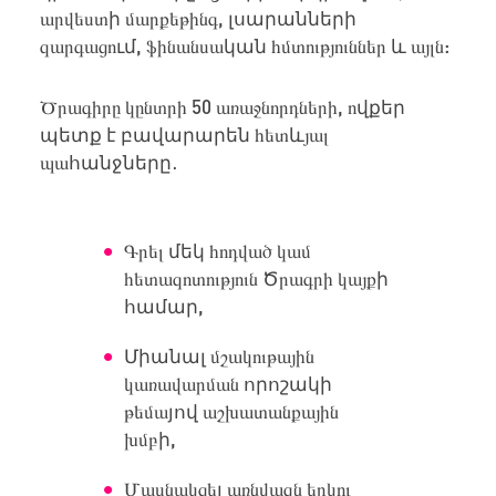
արվեստ
ի
մարքեթինգ,
լսարանների
զարգացո
ւմ
, ֆինանսա
կան
հմտություններ
և
այլն
:
Ծրագիրը կընտրի 50 առաջնորդների, ո
վքեր
պետք
է
բավարարեն
հետ
և
յալ
պա
հանջները
․
Գրել
մեկ
հոդված կամ
հետազոտություն
Ծ
րագրի կայք
ի
համար
,
Միանալ
մշակութային
կառավարման
որոշակի
թեմա
յով
աշխատանքային
խմբ
ի
,
Մասնակցե
լ
առնվազն երկու