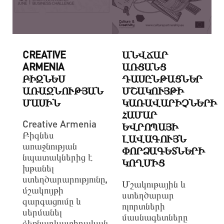
CREATIVE
ԱՆՎՃԱՐ
ARMENIA
ԱՌՑԱՆՑ
ԲԻԶՆԵՍ
ԴԱՍԸՆԹԱՑՆԵՐ
ԱՌԱՋՆՈՒԹՅԱՆ
ՄՇԱԿՈՒՅԹԻ
ՄԱՍԻՆ
ԿԱՌԱՎԱՐԻՉՆԵՐԻ
ՀԱՄԱՐ
Creative Armenia
ԵՎՐՈՊԱՅԻ
Բիզնես
ԼԱՎԱԳՈՒՅՆ
առաջնության
ՓՈՐՁԱԳԵՏՆԵՐԻ
նպատակներից է
ԿՈՂՄԻՑ
խթանել
ստեղծարարությունը,
Մշակութային և
մշակույթի
ստեղծարար
զարգացումը և
ոլորտների
սերմանել
մասնագետները
ձեռնարկատիրական