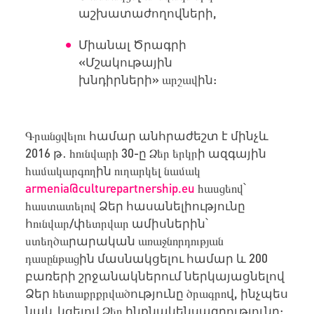
աշխատաժողովների
,
Միանալ
Ծրագրի
«
Մշակութային
խնդիրների
»
արշավ
ին
:
Գրանցվելու
համար
անհրաժեշտ
է
մինչև
2016
թ
․
հունվարի 30-
ը
Ձեր երկր
ի
ազգային
համակարգող
ին
ուղարկե
լ
նամակ
armenia@culturepartnership.eu
հասցեով
՝
հաստատելով
Ձեր
հասանելիությունը
հ
ունվար/
փ
ետրվար
ամիսներին՝
ստեղծա
րարական
առաջնորդության
դասընթաց
ին
մասնակցելու
համար
և
200
բառերի
շրջանակներում
ներկայացնելով
Ձեր
հետաքրքրված
ությունը
ծրագրո
վ
,
ինչպես
նաև
կցելով
Ձեր
ինքնակենսագրությունը
: