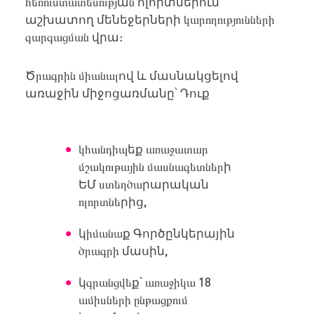
հեռուստատեսությ
ա
ն
ոլորտներում
աշխատող
մենեջերների
կարողությունների
զարգացման
վրա
։
Ծ
րագրին միանալ
ով
և
մասնակցելով
առաջին
միջոցառմանը՝
Դուք
կհանդիպ
եք
առաջատար
մշակութային մասնագետներ
ի
ԵՄ
ստեղծա
րարական
ոլորտնե
րից
,
կ
իմանա
ք
Գործընկերային
ծրագրի
մասին
,
կ
գրանցվե
ք՝
առաջիկա 18
ամիսների ընթացքում