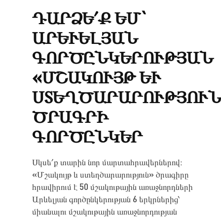
ԴԱՐՁԵ՛Ք ԵՄ`
ԱՐԵՒԵԼՅԱՆ Գ
ՈՐԾԸՆԿԵՐՈՒԹՅԱՆ «
ՄՇԱԿՈՒՅԹ ԵՒ ՍՏ
ԵՂԾԱՐԱՐՈՒԹՅՈՒՆ» Ծ
ԱԳՐԻ ԳՈ
ՐԾԸՆԿԵՐ
Սկսե՛ք տարին նոր մարտահրավերներով։
«Մշակույթ և ստեղծարարություն» ծրագիրը
հրավիրում է 50 մշակութային առաջնորդների
Արևելյան գործընկերության 6 երկրներից՝
միանալու մշակութային առաջնորդության