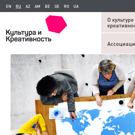
EN
RU
AZ
AM
BE
GE
RO
UA
О культуре
креативно
Ассоциац