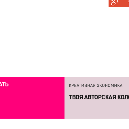
АН, И
ГАЮТ
КРЕАТИВНАЯ ЭКОНОМИКА
КРЕАТИВНАЯ ЭКОНОМИКА
АТЬ
ТВОЯ АВТОРСКАЯ КОЛ
7 КНИГ, КОТОРЫЕ СП
ЛИЧНОСТЕЙ