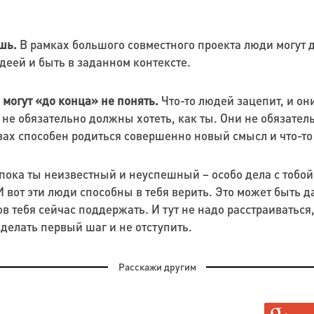
шь.
В рамках большого совместного проекта люди могут де
деей и быть в заданном контексте.
ю могут «до конца» не понять.
Что-то людей зацепит, и они
ни не обязательно должны хотеть, как ты. Они не обязате
юзах способен родиться совершенно новый смысл и что-т
пока ты неизвестный и неуспешный – особо дела с тобой и
. И вот эти люди способны в тебя верить. Это может быть
готов тебя сейчас поддержать. И тут не надо расстраиватьс
сделать первый шаг и не отступить.
Расскажи другим