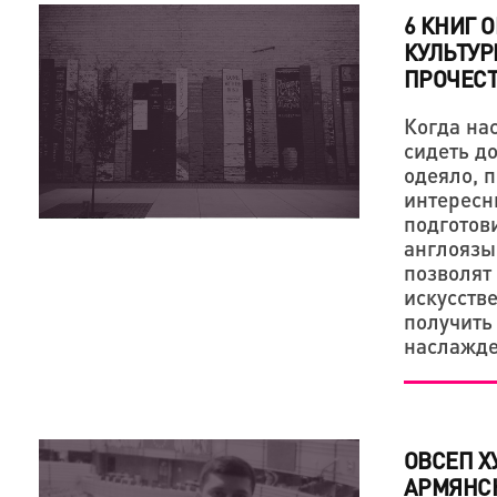
6 КНИГ 
КУЛЬТУР
ПРОЧЕС
Когда нас
сидеть до
одеяло, п
интересн
подготов
англоязы
позволят
искусстве
получить
наслажд
ОВСЕП Х
АРМЯНС