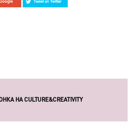
ОНКА НА CULTURE&CREATIVITY
ОСОБНЫ ЗАВОЕВАТЬ СЕРДЦА КРЕАТИВНЫХ