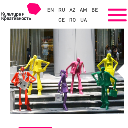
EN
RU
AZ
AM
BE
GE
RO
UA