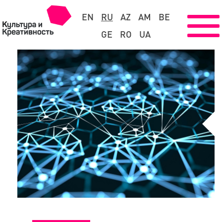
EN
RU
AZ
AM
BE
GE
RO
UA