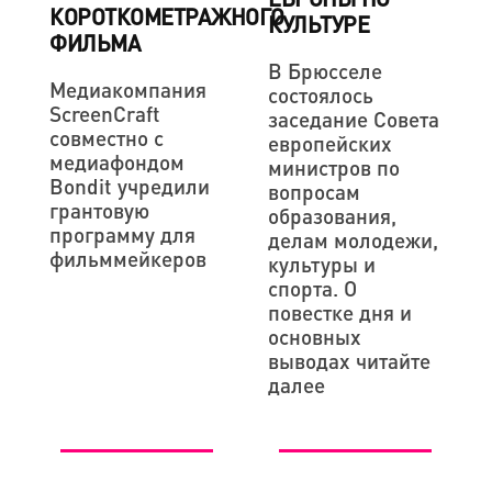
КОРОТКОМЕТРАЖНОГО
КУЛЬТУРЕ
ФИЛЬМА
В Брюсселе
Медиакомпания
состоялось
ScreenCraft
заседание Совета
совместно с
европейских
медиафондом
министров по
Bondit учредили
вопросам
грантовую
образования,
программу для
делам молодежи,
фильммейкеров
культуры и
спорта. О
повестке дня и
основных
выводах читайте
далее