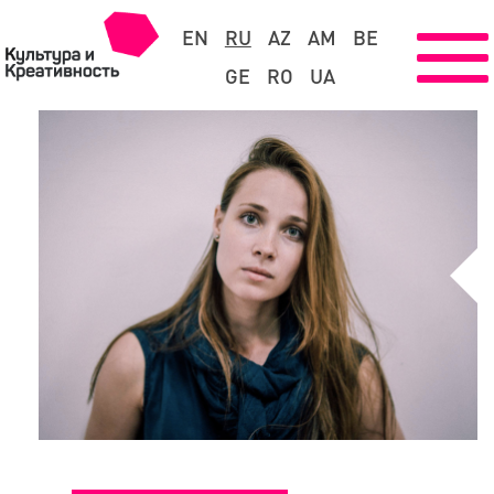
EN
RU
AZ
AM
BE
GE
RO
UA