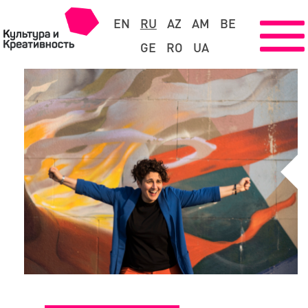
EN
RU
AZ
AM
BE
GE
RO
UA