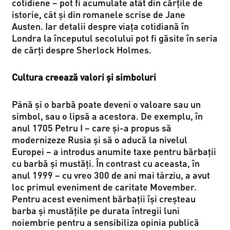
cotidiene – pot fi acumulate atât din cărțile de
istorie, cât și din romanele scrise de Jane
Austen. Iar detalii despre viața cotidiană în
Londra la începutul secolului pot fi găsite în seria
de cărți despre Sherlock Holmes.
Cultura creează valori și simboluri
Până și o barbă poate deveni o valoare sau un
simbol, sau o lipsă a acestora. De exemplu, în
anul 1705 Petru I – care și-a propus să
modernizeze Rusia și să o aducă la nivelul
Europei – a introdus anumite taxe pentru bărbații
cu barbă și mustăți. În contrast cu aceasta, în
anul 1999 – cu vreo 300 de ani mai târziu, a avut
loc primul eveniment de caritate Movember.
Pentru acest eveniment bărbații își creșteau
barba și mustățile pe durata întregii luni
noiembrie pentru a sensibiliza opinia publică