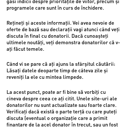
găsi indicii despre prioritățile de viitor, precum și
programele care sunt în curs de închidere.
Rețineți și aceste informații. Vei avea nevoie de
oferte de bază sau declarații vagi atunci când veți
discuta în final cu donatorii. Dacă cunoașteți
ultimele noutăți, veți demonstra donatorilor că v-
ați făcut temele.
Când vi se pare că ați ajuns la sfârșitul căutării:
Lăsați datele deoparte timp de câteva zile și
reveniți la ele cu mintea limpede.
La acest punct, poate ar fi bine să vorbiți cu
cineva despre ceea ce ați citit. Unele site-uri ale
donatorilor nu sunt actualizate sau foarte clare.
Verificaţi dacă există o parte terță cu care puteți
discuta (eventual o organizație care a primit
finanţare de la acel donator în trecut, sau un fost