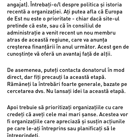
angajat). Întrebați-o/l despre politica și istoria
recentă a organizației. Ați putea afla că Europa
de Est nu este o prioritate - chiar dacă site-ul
pretinde că este, sau că în consiliul de
administrație a venit recent un nou membru
atras de această regiune, care va anunța
creșterea finanțării în anul următor. Acest gen de
cunoștințe vă oferă un avantaj față de alții.
De asemenea, puteți contacta donatorul în mod
direct, dar fiți precauți la această etapă.
Rămâneți la întrebări foarte generale, bazate pe
cercetarea dvs. Nu lansați idei la această etapă.
Apoi trebuie să prioritizați organizațiile cu care
credeți că aveți cele mai mari șanse. Acestea vor
fi organizațiile care apreciază și susțin acțiunile
pe care le-ați întreprins sau planificați să le
întreprindeți.