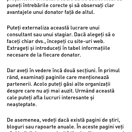
puneți întrebările corecte și să observați clar
avantajele unui donator față de altul.
Puteți externaliza această lucrare unui
consultant sau unui stagiar. Dacă alegeți să o
faceți chiar dvs., începeți cu site-uri web.
Extrageți și introduceți în tabel informațiile
necesare de la fiecare donator.
Dar aveți în vedere încă două secțiuni. În primul
rând, examinați paginile care menționează
partenerii. Acolo puteți găsi alte organizații
despre care nu ați mai auzit. Urmând această
cale puteți afla lucruri interesante și
neașteptate.
De asemenea, vedeți dacă există pagini de știri,
bloguri sau rapoarte anuale. În aceste pagini veți