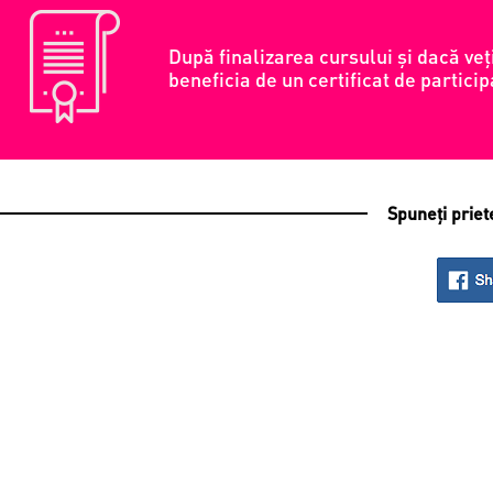
După finalizarea cursului și dacă veți
beneficia de un certificat de particip
electronică în limba engleză.
Spuneți priet