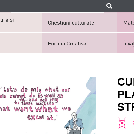
ură și
Chestiuni culturale
Mate
Europa Creativă
Învă
CU
PL
ST