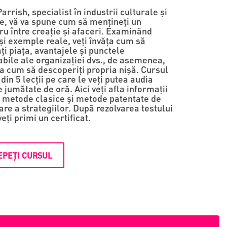
arrish, specialist în industrii culturale și
ve, vă va spune cum să mențineți un
ru între creație și afaceri. Examinând
și exemple reale, veți învăța cum să
ți piața, avantajele și punctele
abile ale organizației dvs., de asemenea,
la cum să descoperiți propria nișă. Cursul
din 5 lecții pe care le veți putea audia
 jumătate de oră. Aici veți afla informații
 metode clasice și metode patentate de
re a strategiilor. După rezolvarea testului
veți primi un certificat.
EPEȚI CURSUL