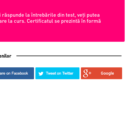
 răspunde la întrebările din test, veți putea
are la curs. Certificatul se prezintă în formă
enilor