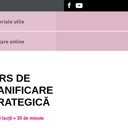
riale utile
țare online
RS DE
ANIFICARE
RATEGICĂ
5 lecții = 30 de minute