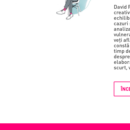
David P
creati
echilib
cazuri 
analiza
vulner
veți af
constă 
timp de
despre
elabora
scurt, 
ÎNC