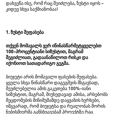
ᲓᲐᲮᲕᲔᲬᲐ ᲘᲡᲔ, ᲠᲝᲛ ᲠᲐᲪ ᲨᲔᲘᲫᲚᲔᲑᲐ, ᲖᲣᲡᲢᲘ ᲘᲧᲝᲡ –
ᲙᲘᲓᲔᲕ ᲡᲮᲕᲐ ᲡᲐᲥᲛᲘᲐᲜᲝᲑᲐᲐ!
1. ზუსტი შეფასება
თქვენ მომავალს ვერ იწინასწარმეტყველებთ
100-პროცენტიანი სიზუსტით, მაგრამ
შეგიძლიათ, გადაანაწილოთ რისკი და
იქონიოთ სათადარიგო გეგმა.
ბიუჯეტი არის მომავალი ფასების შეფასება.
ყველა სხვა წინასწარი დაგეგმვის მსგავსად,
შეუძლებელია ამის გაკეთება 100%-იანი
სიზუსტით, მაგრამ, მიუხედავად ამისა, არსებობს
შეცდომების მინიმუმამდე დაყვანის ხერხები,
იმგვარად, რომ ბიუჯეტსა და რეალობას შორის
ნებისმიერმა განსხვავებამ პროექტზე რაც