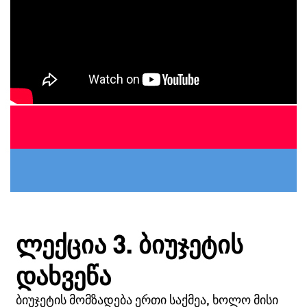
ᲚᲔᲥᲪᲘᲐ 3. ᲑᲘᲣᲯᲔᲢᲘᲡ
ᲓᲐᲮᲕᲔᲬᲐ
ᲑᲘᲣᲯᲔᲢᲘᲡ ᲛᲝᲛᲖᲐᲓᲔᲑᲐ ᲔᲠᲗᲘ ᲡᲐᲥᲛᲔᲐ, ᲮᲝᲚᲝ ᲛᲘᲡᲘ