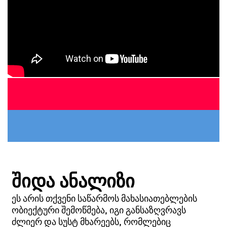
ᲨᲘᲓᲐ ᲐᲜᲐᲚᲘᲖᲘ
ᲔᲡ ᲐᲠᲘᲡ ᲗᲥᲕᲔᲜᲘ ᲡᲐᲬᲐᲠᲛᲝᲡ ᲛᲐᲮᲐᲡᲘᲐᲗᲔᲑᲚᲔᲑᲘᲡ
ᲝᲑᲘᲔᲥᲢᲣᲠᲘ ᲨᲔᲛᲝᲬᲛᲔᲑᲐ, ᲘᲒᲘ ᲒᲐᲜᲡᲐᲖᲦᲕᲠᲐᲕᲡ
ᲫᲚᲘᲔᲠ ᲓᲐ ᲡᲣᲡᲢ ᲛᲮᲐᲠᲔᲔᲑᲡ, ᲠᲝᲛᲚᲔᲑᲘᲪ