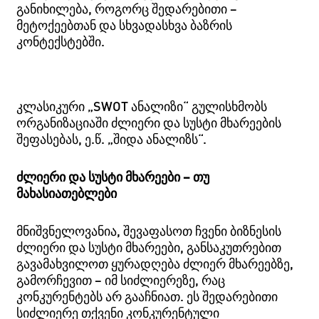
ᲒᲐᲜᲘᲮᲘᲚᲔᲑᲐ, ᲠᲝᲒᲝᲠᲪ ᲨᲔᲓᲐᲠᲔᲑᲘᲗᲘ –
ᲛᲔᲢᲝᲥᲔᲔᲑᲗᲐᲜ ᲓᲐ ᲡᲮᲕᲐᲓᲐᲡᲮᲕᲐ ᲑᲐᲖᲠᲘᲡ
ᲙᲝᲜᲢᲔᲥᲡᲢᲔᲑᲨᲘ.
კლასიკური „SWOT ანალიზი“ გულისხმობს
ორგანიზაციაში ძლიერი და სუსტი მხარეების
შეფასებას, ე.წ. „შიდა ანალიზს“.
ძლიერი და სუსტი მხარეები – თუ
მახასიათებლები
მნიშვნელოვანია, შევაფასოთ ჩვენი ბიზნესის
ძლიერი და სუსტი მხარეები, განსაკუთრებით
გავამახვილოთ ყურადღება ძლიერ მხარეებზე,
გამორჩევით – იმ სიძლიერეზე, რაც
კონკურენტებს არ გააჩნიათ. ეს შედარებითი
სიძლიერე თქვენი კონკურენტული