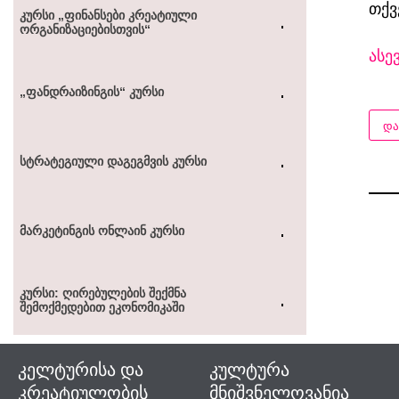
თქვ
ᲙᲣᲠᲡᲘ „ᲤᲘᲜᲐᲜᲡᲔᲑᲘ ᲙᲠᲔᲐᲢᲘᲣᲚᲘ
ᲝᲠᲒᲐᲜᲘᲖᲐᲪᲘᲔᲑᲘᲡᲗᲕᲘᲡ“
ასე
„ᲤᲐᲜᲓᲠᲐᲘᲖᲘᲜᲒᲘᲡ“ ᲙᲣᲠᲡᲘ
ᲓᲐ
ᲡᲢᲠᲐᲢᲔᲒᲘᲣᲚᲘ ᲓᲐᲒᲔᲒᲛᲕᲘᲡ ᲙᲣᲠᲡᲘ
ᲛᲐᲠᲙᲔᲢᲘᲜᲒᲘᲡ ᲝᲜᲚᲐᲘᲜ ᲙᲣᲠᲡᲘ
ᲙᲣᲠᲡᲘ: ᲦᲘᲠᲔᲑᲣᲚᲔᲑᲘᲡ ᲨᲔᲥᲛᲜᲐ
ᲨᲔᲛᲝᲥᲛᲔᲓᲔᲑᲘᲗ ᲔᲙᲝᲜᲝᲛᲘᲙᲐᲨᲘ
კელტურისა და
კულტურა
კრეატიულობის
მნიშვნელოვანია