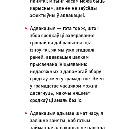
паняткі; мітынг часам можа быць
карысным, але ён не заўсёды
эфектыўны ў адвакацыі.
Адвакацыя — гэта тое ж, што і
збор сродкаў ці ахвяраванне
грошай на дабрачыннасць:
ізноў-ткі, як мы ўжо згадвалі
раней, адвакацыя цалкам
прысвечана ініцыяванню
недасяжных з дапамогай збору
сродкаў змен у грамадстве. Змен
у грамадстве часцяком можна
дасягнуць, маючы няшмат
сродкаў ці амаль без іх.
Адвакацыя адымае шмат часу; я
залішне заняты, каб гэтым
займацца: адвакацыя не павінна