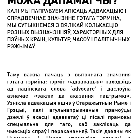
МОЖА ДАПАМАГЧЫ?
КАЛІ МЫ ПАПРАБУЕМ АПІСАЦЬ АДВАКАЦЫЮ І
СПРАДВЕЧНАЕ ЗНАЧЭННЕ ГЭТАГА ТЭРМІНА,
МЫ СУТЫКНЕМСЯ З ВЯЛІКАЙ КОЛЬКАСЦЮ
РОЗНЫХ ВЫЗНАЧЭННЯЎ, ХАРАКТЭРНЫХ ДЛЯ
ПЭЎНЫХ КРАІН, КУЛЬТУР, ЧАСОЎ І ПАЛІТЫЧНЫХ
РЭЖЫМАЎ.
Таму важна пачаць з выточнага значэння
гэтага тэрміна: тэрмін «адвакацыя» паходзіць
ад лацінскага слова ‘advocare’ і даслоўна
азначае «заклік да аказання падтрымкі».
Узнікла адвакацыя яшчэ ў Старажытным Рыме і
Грэцыі, калі агульнапрызнаныя прамоўцы
дзеялі ў якасці адвакатаў ці пісалі прамовы
спецыяльна для таго, каб заклікаць да
чыесьціх спраў і перакананняў. Такія дзеячы як
Цыцэрон і Цэзар уважаліся аднымі з