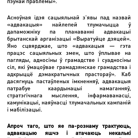
пэўнай праблемы».
Асноўная ідэя сацыяльнай з'явы пад назвай
«адвакацыя» найлепей тлумачыцца ў
дапаможніку па планаванні адвакацыі
брытанскай арганізацыі «Выратуйце дзяцей».
Яно сцвярджае, што «адвакацыя — гэта
працэс сацыяльных змен, што ўплывае на
пагляды, адносіны ў грамадстве і суадносіны
сіл, які ўмацоўвае грамадзянскае грамадства і
адкрыццё дэмакратычных прастораў». Каб
дасягнуць пастаўленых імкненняў, адвакацыя
патрабуе каардынацыі намаганняў,
стратэгічнага мыслення, інфармаванасці,
камунікацыі, наяўнасці тлумачальных кампаній
і мабілізацыі.
Апроч таго, што яе па-рознаму трактуюць,
адвакацыю яшчэ і атачаюць некалькі