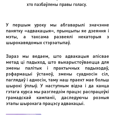
хто пазбаўлены правы голасу.
У першым уроку мы абгаварылі значэнне
панятку «адвакацыя», прынцыпы яе дзеяння і
мэты, а таксама развеялі некаторыя з
шырокавядомых стэрэатыпаў.
Зараз мы ведаем, што адвакацыя апісвае
метад ці падыход, што выкарыстоўваецца для
змены палітык і практычных падыходаў,
рэфармацыі ўстаноў, змены суадносін сіл,
паглядаў і адносін, таму наш праект мае больш
шырокі ўплыў. У наступным відэа і да канца
гэтага курса мы разгледзім працэс распрацоўкі
грамадскай кампаніі, даследуючы розныя
этапы шырокага працэсу адвакацыі.