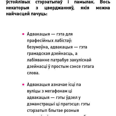
ўстойлівых стэрэатыпаў і памылак. Вось
некаторыя з цверджанняў, якія можна
найчасцей пачуць:
Адвакацыя — гэта для
прафесійных лабістаў:
безумоўна, адвакацыя — гэта
грамадская дзейнасць, а
лабіяванне патрабуе закуліснай
дзейнасці ў простым сэнсе гэтага
слова.
Адвакацыя азначае ісці па
вуліцы з мегафонам ці
адвакацыя — гэты ўдзел у
дэманстрацыі ці пратэсце: гэты
стэрэатып блытае розныя