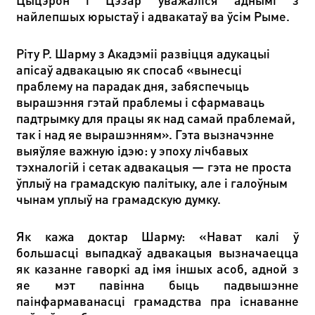
найлепшых юрыстаў і адвакатаў ва ўсім Рыме.
Ріту Р. Шарму з Акадэміі развіцця адукацыі
апісаў адвакацыю як спосаб «вынесці
праблему на парадак дня, забяспечыць
вырашэння гэтай праблемы і сфармаваць
падтрымку для працы як над самай праблемай,
так і над яе вырашэнням». Гэта вызначэнне
выяўляе важную ідэю: у эпоху лічбавых
тэхналогій і сетак адвакацыя — гэта не проста
ўплыў на грамадскую палітыку, але і галоўным
чынам уплыў на грамадскую думку.
Як кажа доктар Шарму: «Нават калі ў
большасці выпадкаў адвакацыя вызначаецца
як казанне гаворкі ад імя іншых асоб, адной з
яе мэт павінна быць падвышэнне
паінфармаванасці грамадства пра існаванне