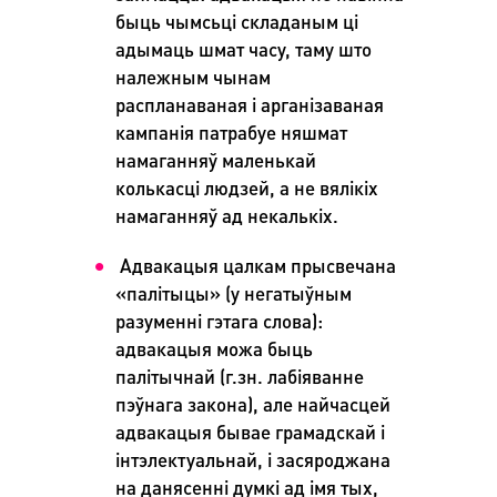
быць чымсьці складаным ці
адымаць шмат часу, таму што
належным чынам
распланаваная і арганізаваная
кампанія патрабуе няшмат
намаганняў маленькай
колькасці людзей, а не вялікіх
намаганняў ад некалькіх.
Адвакацыя цалкам прысвечана
«палітыцы» (у негатыўным
разуменні гэтага слова):
адвакацыя можа быць
палітычнай (г.зн. лабіяванне
пэўнага закона), але найчасцей
адвакацыя бывае грамадскай і
інтэлектуальнай, і засяроджана
на данясенні думкі ад імя тых,