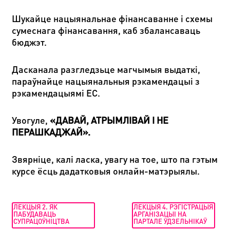
Шукайце нацыянальнае фінансаванне і схемы
сумеснага фінансавання, каб збалансаваць
бюджэт.
Дасканала разгледзьце магчымыя выдаткі,
параўнайце нацыянальныя рэкамендацыі з
рэкамендацыямі ЕС.
Увогуле,
«
ДАВАЙ, АТРЫМЛІВАЙ І НЕ
ПЕРАШКАДЖАЙ
».
Звярніце, калі ласка, увагу на тое, што па гэтым
курсе ёсць дадатковыя онлайн-матэрыялы.
ЛЕКЦЫЯ 2. ЯК
ЛЕКЦЫЯ 4. РЭГІСТРАЦЫЯ
ПАБУДАВАЦЬ
АРГАНІЗАЦЫІ НА
СУПРАЦОЎНІЦТВА
ПАРТАЛЕ ЎДЗЕЛЬНІКАЎ