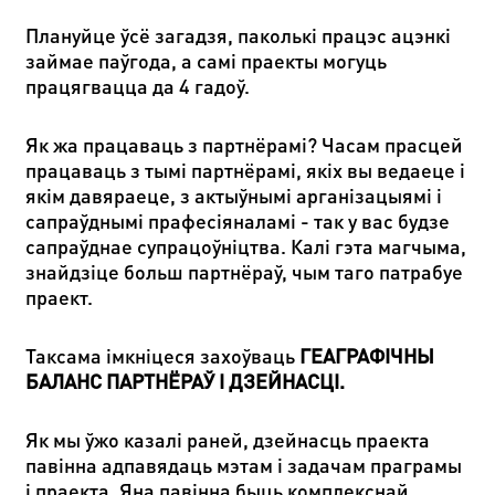
Плануйце ўсё загадзя, паколькі працэс ацэнкі
займае паўгода, а самі праекты могуць
працягвацца да 4 гадоў.
Як жа працаваць з партнёрамі? Часам прасцей
працаваць з тымі партнёрамі, якіх вы ведаеце і
якім давяраеце, з актыўнымі арганізацыямі і
сапраўднымі прафесіяналамі - так у вас будзе
сапраўднае супрацоўніцтва. Калі гэта магчыма,
знайдзіце больш партнёраў, чым таго патрабуе
праект.
Таксама імкніцеся захоўваць
ГЕАГРАФІЧНЫ
БАЛАНС ПАРТНЁРАЎ І ДЗЕЙНАСЦІ
.
Як мы ўжо казалі раней, дзейнасць праекта
павінна адпавядаць мэтам і задачам праграмы
і праекта. Яна павінна быць комплекснай,