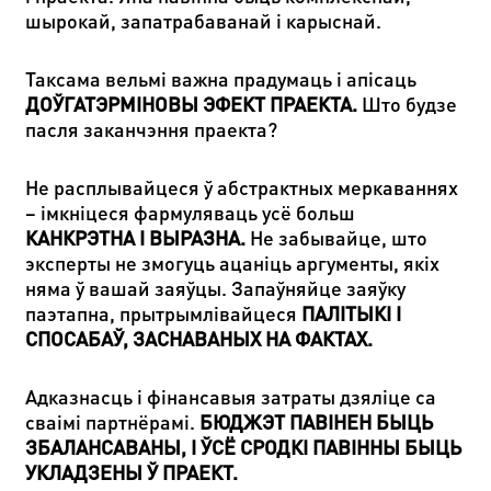
шырокай, запатрабаванай і карыснай.
Таксама вельмі важна прадумаць і апісаць
ДОЎГАТЭРМІНОВЫ ЭФЕКТ ПРАЕКТА
.
Што будзе
пасля заканчэння праекта?
Не расплывайцеся ў абстрактных меркаваннях
– імкніцеся фармуляваць усё больш
КАНКРЭТНА І ВЫРАЗНА
.
Не забывайце, што
эксперты не змогуць ацаніць аргументы, якіх
няма ў вашай заяўцы. Запаўняйце заяўку
паэтапна, прытрымлівайцеся
ПАЛІТЫКІ І
СПОСАБАЎ, ЗАСНАВАНЫХ НА ФАКТАХ
.
Адказнасць і фінансавыя затраты дзяліце са
сваімі партнёрамі.
БЮДЖЭТ ПАВІНЕН БЫЦЬ
ЗБАЛАНСАВАНЫ, І ЎСЁ СРОДКІ ПАВІННЫ БЫЦЬ
УКЛАДЗЕНЫ Ў ПРАЕКТ
.