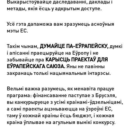
Выкарыстоўвайце даследаванні, даклады і
метады, якія ёсць у адкрытым доступе.
Усё гэта дапаможа вам зразумець асноўныя
мэты ЕС.
Такім чынам,
ДУМАЙЦЕ ПА-ЕЎРАПЕЙСКУ
,
думкі
і апісанні праецыруйце на Еўропу і не
забывайце пра
КАРЫСЦЬ ПРАЕКТАЎ ДЛЯ
ЕЎРАПЕЙСКАГА САЮЗА
.
Яны не павінны
закранаць толькі нацыянальныя інтарэсы.
Вельмі важна разумець, як менавіта працуе
праграма: фінансаванне паступае з Брусэля,
вы канкурыруеце з усімі краінамі-ўдзельніцамі,
а самі праекты ацэньваюцца на ўзроўні ЕС,
таму ў кожнай краіны ёсць бюджэт, і кожная
краіна ўплывае на агульныя вынікі конкурсу.