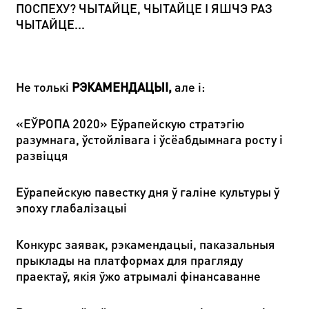
ПОСПЕХУ? ЧЫТАЙЦЕ, ЧЫТАЙЦЕ І ЯШЧЭ РАЗ
ЧЫТАЙЦЕ...
Не толькі
РЭКАМЕНДАЦЫІ
,
але і:
«ЕЎРОПА 2020» Еўрапейскую стратэгію
разумнага, ўстойлівага і ўсёабдымнага росту і
развіцця
Еўрапейскую павестку дня ў галіне культуры ў
эпоху глабалізацыі
Конкурс заявак, рэкамендацыі, паказальныя
прыклады на платформах для прагляду
праектаў, якія ўжо атрымалі фінансаванне