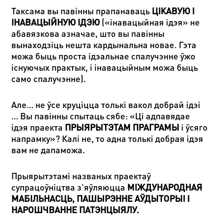
Таксама вы павінны прапанаваць
ЦІКАВУЮ І
ІНАВАЦЫЙНУЮ ІДЭЮ
(«інавацыйная ідэя» не
абавязкова азначае, што вы павінны
вынаходзіць нешта кардынальна новае. Гэта
можа быць проста ідэальнае спалучэнне ўжо
існуючых практык, і інавацыйным можа быць
само спалучэнне).
Але… не ўсе круціцца толькі вакол добрай ідэі
… Вы павінны спытаць сябе: «Ці адпавядае
ідэя праекта
ПРЫЯРЫТЭТАМ ПРАГРАМЫ
і ўсяго
напрамку»? Калі не, то адна толькі добрая ідэя
вам не дапаможа.
Прыярытэтамі названых праектаў
супрацоўніцтва з'яўляюцца
МІЖДУНАРОДНАЯ
МАБІЛЬНАСЦЬ, ПАШЫРЭННЕ АЎДЫТОРЫІ І
НАРОШЧВАННЕ ПАТЭНЦЫЯЛУ
.