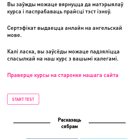
Вы заўжды можаце вярнуцца да матэрыялаў
курса і паспрабаваць прайсці тэст ізноў.
Сертэфікат выдаецца анлайн на ангельскай
мове.
Калі ласка, вы заўсёды можаце падзяліцца
спасылкай на наш курс з вашымі калегамі.
Праверце курсы на старонке нашага сайта
START TEST
Расказаць
сябрам