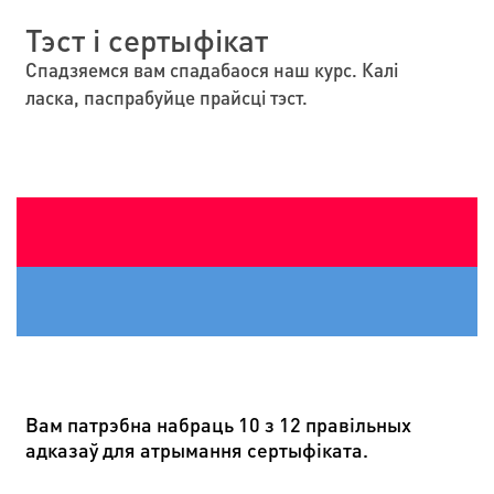
Тэст і сертыфікат
Спадзяемся вам спадабаocя наш курс. Калі
ласка, паспрабуйце прайсці тэст.
Вам патрэбна набраць 10 з 12 правільных
адказаў для атрымання сертыфіката.