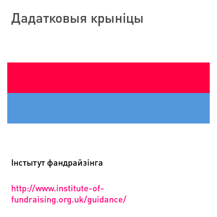
Дадатковыя крыніцы
І
нстытут фандрайзінг
а
http://www.institute-of-
fundraising.org.uk/guidance/