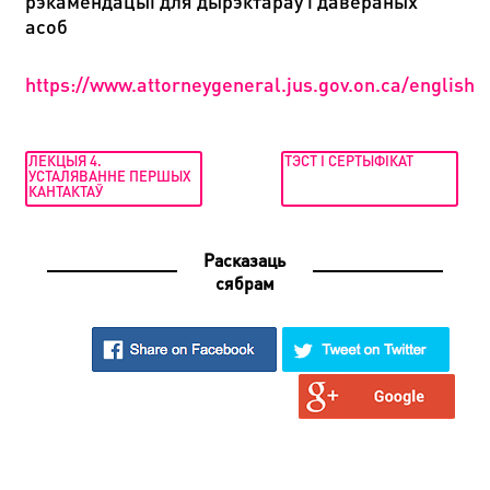
рэкамендацыі для дырэктараў і давераных
асоб
https://www.attorneygeneral.jus.gov.on.ca/english/
ЛЕКЦЫЯ 4.
ТЭСТ І СЕРТЫФІКАТ
УСТАЛЯВАННЕ ПЕРШЫХ
КАНТАКТАЎ
Расказаць
сябрам