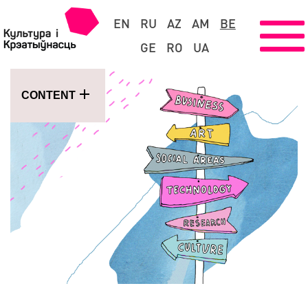
EN
RU
AZ
AM
BE
GE
RO
UA
CONTENT