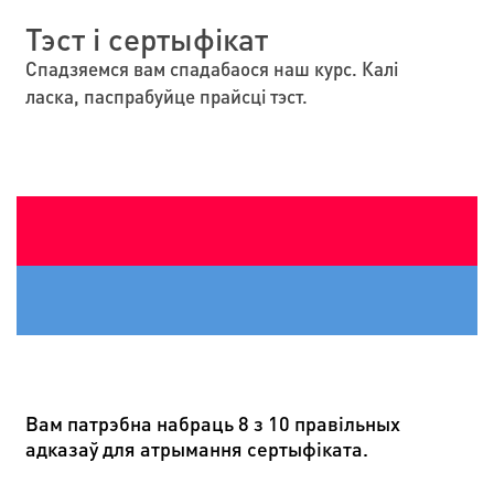
Тэст і сертыфікат
Спадзяемся вам спадабаocя наш курс. Калі
ласка, паспрабуйце прайсці тэст.
Вам патрэбна набраць 8 з 10 правільных
адказаў для атрымання сертыфіката.