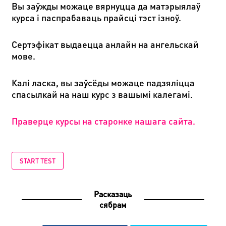
Вы заўжды можаце вярнуцца да матэрыялаў
курса і паспрабаваць прайсці тэст ізноў.
Сертэфікат выдаецца анлайн на ангельскай
мове.
Калі ласка, вы заўсёды можаце падзяліцца
спасылкай на наш курс з вашымі калегамі.
Праверце курсы на старонке нашага сайта.
START TEST
Расказаць
сябрам