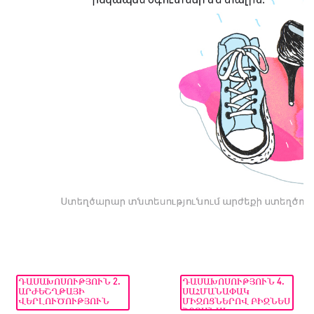
ԴԱՍԱԽՈՍՈՒԹՅՈՒՆ 2.
ԴԱՍԱԽՈՍՈՒԹՅՈՒՆ 4.
ԱՐԺԵՇՂԹԱՅԻ
ՍԱՀՄԱՆԱՓԱԿ
ՎԵՐԼՈՒԾՈՒԹՅՈՒՆ
ՄԻՋՈՑՆԵՐՈՎ ԲԻԶՆԵՍ
ՇՐՋԱՆԱԿ