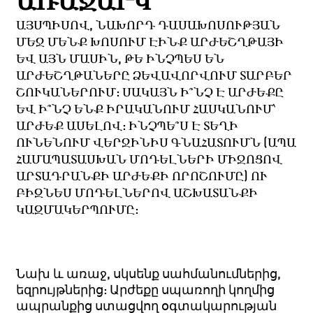
ԱՌԱՋԱՐԿ
ԱՅՍՊԻՍՈՎ, ՆԱԽՈՐԴ ԴԱՍԱԽՈՍՈՒԹՅԱՆ
ՄԵՋ ՄԵՆՔ ԽՈՍՈՒՄ ԷԻՆՔ ԱՐԺԵՇՂԹԱՅԻ
ԵՎ ԱՅՆ ՄԱՍԻՆ, ԹԵ ԻՆՉՊԵՍ ԵՆ
ԱՐԺԵՇՂԹԱՆԵՐԸ ՁԵՎԱՎՈՐՎՈՒՄ ՏԱՐԲԵՐ
ՇՈՒԿԱՆԵՐՈՒՄ: ՍԱԿԱՅՆ Ի՞ՆՉ Է ԱՐԺԵՔԸ
ԵՎ Ի՞ՆՉ ԵՆՔ ԻՐԱԿԱՆՈՒՄ ՀԱՍԿԱՆՈՒՄ՝
ԱՐԺԵՔ ԱՍԵԼՈՎ: ԻՆՉՊԵ՞Ս Է ՏԵՂԻ
ՈՒՆԵՆՈՒՄ ՎԵՐՋԻՆԻՍ ԳՆԱՀԱՏՈՒՄՆ (ԱՊԱ
ՀԱՄԱՊԱՏԱՍԽԱՆ ՄՈԴԵԼՆԵՐԻ ՄԻՋՈՑՈՎ
ԱՐՏԱԴՐԱՆՔԻ ԱՐԺԵՔԻ ՈՐՈՇՈՒՄԸ) ՈՒ
ԲԻԶՆԵՍ ՄՈԴԵԼՆԵՐՈՎ ԱՇԽԱՏԱՆՔԻ
ԿԱԶՄԱԿԵՐՊՈՒՄԸ:
Նախ և առաջ
,
սկսենք սահմանումներից
,
եզրույթներից
:
Արժեքը սպառողի կողմից
ապրանքից ստացվող օգտակարության