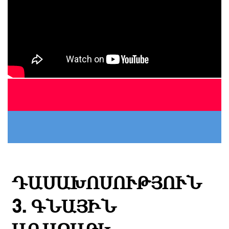
ԴԱՍԱԽՈՍՈՒԹՅՈՒՆ
3. ԳՆԱՅԻՆ