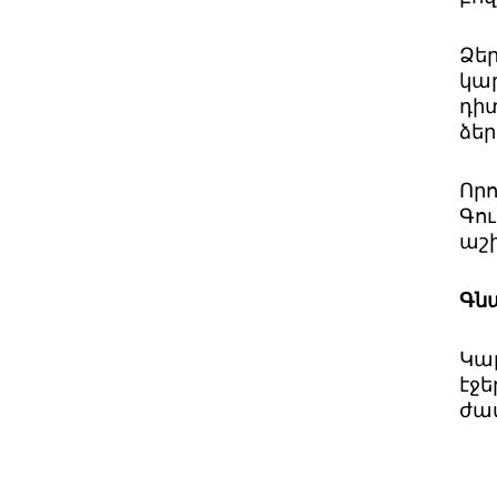
Ձե
կա
դի
ձեր
Որ
Գու
աշ
Գն
Կա
էջե
ժա