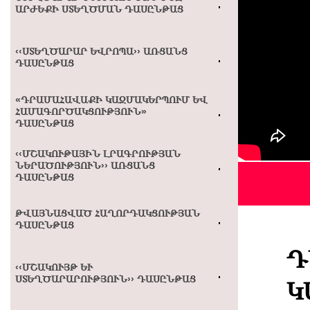
ԱՐԺԵՔԻ ՍՏԵՂԾՄԱՆ ԴԱՍԸՆԹԱՑ
‹‹ՍՏԵՂԾԱՐԱՐ ԵՎՐՈՊԱ›› ԱՌՑԱՆՑ
ԴԱՍԸՆԹԱՑ
«ԴՐԱՄԱՀԱՎԱՔԻ ԿԱԶՄԱԿԵՐՊՈՒՄ ԵՎ
ՀԱՄԱԳՈՐԾԱԿՑՈՒԹՅՈՒՆ»
ԴԱՍԸՆԹԱՑ
‹‹ՄՇԱԿՈՒԹԱՅԻՆ ԼՐԱԳՐՈՒԹՅԱՆ
ՆԵՐԱԾՈՒԹՅՈՒՆ›› ԱՌՑԱՆՑ
ԴԱՍԸՆԹԱՑ
ԹՎԱՅՆԱՑՎԱԾ ՀԱՂՈՐԴԱԿՑՈՒԹՅԱՆ
ԴԱՍԸՆԹԱՑ
Դ
‹‹ՄՇԱԿՈՒՅԹ ԵՒ Ս
ՏԵՂԾԱՐԱՐՈՒԹՅՈՒՆ›› ԴԱՍԸՆԹԱՑ
Կ