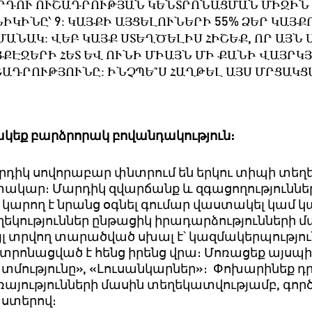
ՐԴՈՒ ՈՒՇԱԴՐՈՒԹՅԱՆ ԿԵՆՏՐՈՆԱՑՄԱՆ ՄԻՋԻՆ Տ
ԻԿԻՆԸ՝ 9։ ԿԱՅՔԻ ԱՅՑԵԼՈՒՆԵՐԻ 55% ՁԵՐ ԿԱՅ
ՄԱՆԱԿ։ ՎԵԲ ԿԱՅՔ ՍՏԵՂԾԵԼԻՍ ՀԻՇԵՔ, ՈՐ ԱՅՆ
ՅՔԷՋԵՐԻ ՀԵՏ ԵՎ ՈՒՆԻ ՄԻԱՅՆ ՄԻ ՔԱՆԻ ՎԱՅՐԿ
ՇԱԴՐՈՒԹՅՈՒՆԸ։ ԻՆՉՊԵ՞Ս ՀԱՂԹԵԼ ԱՅՍ ՄՐՑԱԿՑ
ակեք
բարձրորակ
բովանդակություն։
րդիկ
սովորաբար
փնտրում
են
երկու
տիպի
տեղե
տակար։
Մարդիկ
զվարճանք
և
զգացողություննե
կարող
է
նրանց
օգնել
գումար
վաստակել
կամ
կ
եկություններ
ընթացիկ
իրադարձությունների
մ
լ
տրվող
տարածված
սխալ
է՝
կազմակերպությու
նտրոնացված
է
հենց
իրենց
վրա։
Մոռացեք
այսպի
տմությունը
», «
Լուսանկարներ
»
։
Փոխարինեք
դ
այությունների
մասին
տեղեկատվությամբ
,
գոր
ստերով
։