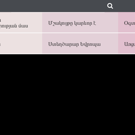
և
Մշակույթը կարևոր է
Օգտ
ության մաս
ա
Ստեղծարար Եվրոպա
Առցա