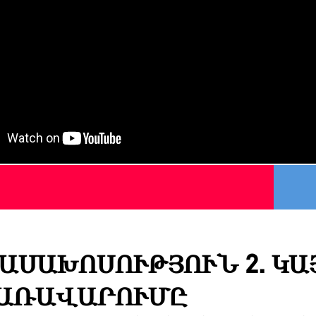
ԱՍԱԽՈՍՈՒԹՅՈՒՆ 2. Կ
ԱՌԱՎԱՐՈՒՄԸ