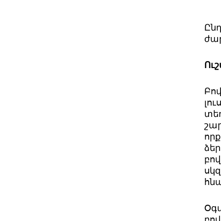
Ըն
ժար
Ուշ
Բով
լու
տե
շա
որ
ձեր
բով
սկզ
հնա
Օգ
բով