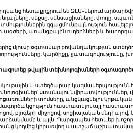
րդկանց
հետաքրքրում
են
ԶԼՄ
-
ներում
արծարծվ
անդալները
,
սեքսը
,
սենսացիաները
,
փողը
,
սպառն
տմություններին
զգացմունքայնություն
հավելել
խագծերի
,
առանցքային
ուղերձների
և
հաղորդա
երից
մյուսը
օգտակար
բովանդակության
ստեղծ
նորությունները
,
կարծիքը
,
ջատագովությունը
,
խո
տազոտեք
թվային
տեխնոլոգիաների
օգտագործ
ակութային
և
ստեղծարար
կազմակերպությունն
խնոլոգիաներ՝
ստանալու
նվիրատվություններ
,
ոցառումների
տոմսերը
,
անցկացնելու
կրթական
մագործակցություն
հաստատելու
այլ
հաստատու
ոցով
,
բլոգերի
միջոցով
,
սոցիալական
մեդիայով
,
ռարձակմամբ
և
այլն։
Պարզապես
հետևեք
խոշո
րանց
կողմից
կիրառվող
պատշաճ
աշխատակար