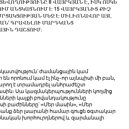
ԵՎՈՂՈՒԹՅՈՒՆԸ 8 ՎԱՅՐԿՅԱՆ Է, ԻՍԿ ՈՍԿԵ
ՔՈՒՄ ԱՆՑԿԱՑՆՈՒՄ Է 15 ՎԱՅՐԿՅԱՆԻՑ ՔԻՉ
 ՄՐՑԱԿՑՈՒԹՅԱՆ ՄԵՋ Է ՄԻԼԻՈՆԱՎՈՐ ԱՅԼ
ՅԱՆ՝ ԳՐԱՎԵԼՈՒ ՄԱՐԴԿԱՆՑ
ԱՅԻՆ ԴԱՇՏՈՒՄ։
կատվություն՝
ժամանցային
կամ
ր
են
որոնում
կամ
էլ
ինչ
-
որ
այնպիսի
մի
բան
,
արող
է
տրամադրել
անհրաժեշտ
ասին
։
Սա
կազմակերպությունների
կողմից
նների
կայքի
բովանդակությունը
սի
բաժինները՝
«
Մեր
մասին
», «
Մեր
րանք
ձեր
լսարանի
համար
գուցե
օգտակար
ծնական
խորհուրդներով
և
զարմանալի