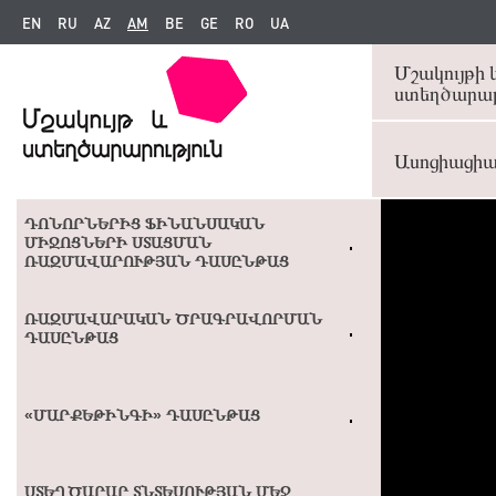
EN
RU
AZ
AM
BE
GE
RO
UA
Մշակույթի 
ստեղծարար
Ասոցիացի
ԴՈՆՈՐՆԵՐԻՑ ՖԻՆԱՆՍԱԿԱՆ
ՄԻՋՈՑՆԵՐԻ ՍՏԱՑՄԱՆ
ՌԱԶՄԱՎԱՐՈՒԹՅԱՆ ԴԱՍԸՆԹԱՑ
ՌԱԶՄԱՎԱՐԱԿԱՆ ԾՐԱԳՐԱՎՈՐՄԱՆ
ԴԱՍԸՆԹԱՑ
«ՄԱՐՔԵԹԻՆԳԻ» ԴԱՍԸՆԹԱՑ
ՍՏԵՂԾԱՐԱՐ ՏՆՏԵՍՈՒԹՅԱՆ ՄԵՋ