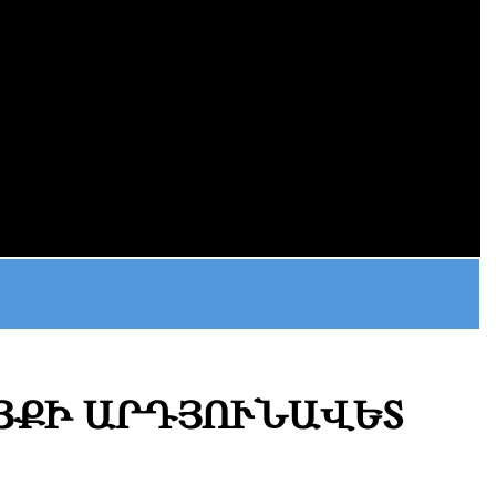
ԱՅՔԻ ԱՐԴՅՈՒՆԱՎԵՏ