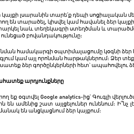
ր
կայքի
լսարանին
տարե՛ք
դեպի
սոցիալական
մ
րող
են
տարածել
,
կիսվել
կամ
հավանել
ձեր
կայք
տարկել
նաև
տեղեկագրի
ստեղծման
և
տարածմ
ունեցած
բովանդակությունը։
ոնման
համակարգի
օպտիմալացումը
կօգնի
ձեր
գլում
կամ
այլ
որոնման
հարթակներում։
Ձեր
տեք
խատեք
ձեր
գործընկերների
հետ՝
ապահովելու ձ
ահատեք
արդյունքները
րող
եք
օգտվել
Google analytics-
ից՝
Գուգլի
վերլու
րն
են
ամենից
շատ
այլցելուներ
ունենում։
Ի՞նչ
լ
մանակ
են
անցկացնում
ձեր
կայքում։