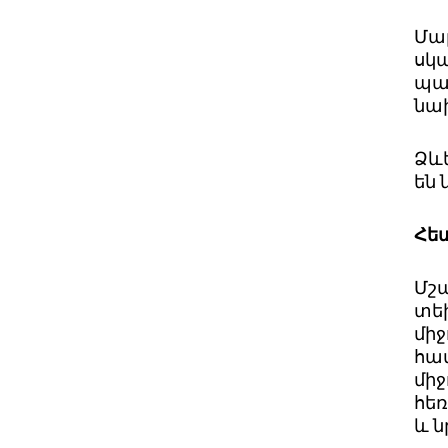
Մա
սկ
պա
նա
Ձև
են
Հե
Մշ
տե
միջ
հա
միջ
հե
և
ն