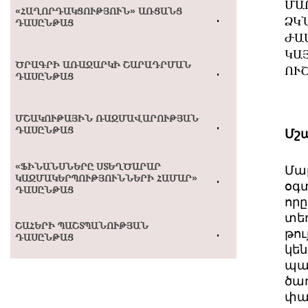
ՄԱ
«ՀԱՂՈՐԴԱԿՑՈՒԹՅՈՒՆ» ԱՌՑԱՆՑ
ՁԿՆ
ԴԱՍԸՆԹԱՑ
ԺԱ
ԿԱ
ԾՐԱԳՐԻ ԱՌԱՋԱՐԿԻ ՇԱՐԱԴՐՄԱՆ
ՈՒ
ԴԱՍԸՆԹԱՑ
ՄՇԱԿՈՒԹԱՅԻՆ ՌԱԶՄԱՎԱՐՈՒԹՅԱՆ
ԴԱՍԸՆԹԱՑ
Մշ
«ՖԻՆԱՆՍՆԵՐԸ ՍՏԵՂԾԱՐԱՐ
Մա
ԿԱԶՄԱԿԵՐՊՈՒԹՅՈՒՆՆԵՐԻ ՀԱՄԱՐ»
օգ
ԴԱՍԸՆԹԱՑ
որը
տեղ
ՇԱՀԵՐԻ ՊԱՇՏՊԱՆՈՒԹՅԱՆ
թույ
ԴԱՍԸՆԹԱՑ
կե
պա
ծառ
փա