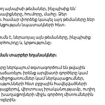
ող
այնպիսի
թեմաներ
,
ինչպիսիք
են՝
ալիքները
,
հումորը
,
մահը։
Ձ
եր
ու համար փորձեք
կապել
այդ
թեմաները
ձեր
կցության
նպատակների
հետ:
ումն
է
,
ներառյալ
այն
թեմաները
,
ինչպիսիք
րհուրդը
և
կրթությունը։
ման
տարբեր
եղանակներ։
երը
ներկայում
օգտագործում
են
թվային
վաճառելու
իրենց
արվեստի
գործերը
կամ
միջոցառումներ
կամ
ներկայացումներ
,
թյունների
հետ
բջջային
հավելվածների
կայքերով
,
վիրտուալ
իրականությամբ
,
ուղիղ
ր
խաղացողների
միջև
գործող
միտումներին
գերին։