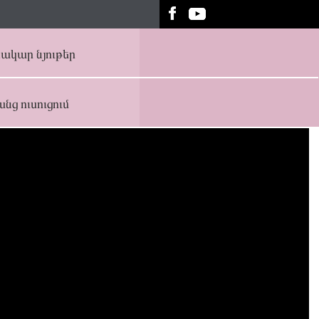
ակար նյութեր
նց ուսուցում