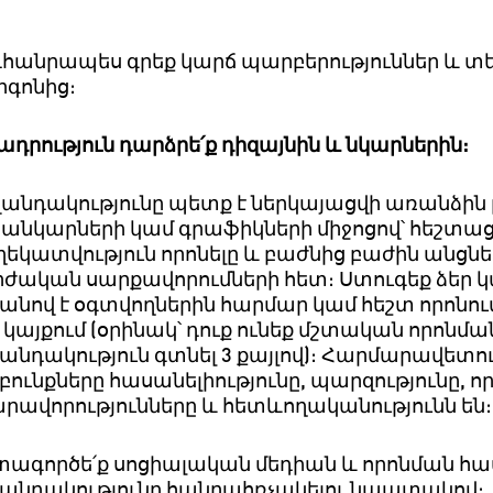
դհանրապես
գրեք
կարճ
պարբերություններ
և
տե
գոնից։
ադրություն
դարձրե՛ք
դիզայնին
և
նկարներին
։
անդակությունը
պետք
է
ներկայացվի
առանձին
սանկարների
կամ
գրաֆիկների
միջոցով՝
հեշտաց
ղեկատվություն
որոնելը
և
բաժնից
բաժին
անցնել
րժական
սարքավորումների
հետ։
Ստուգեք
ձեր
կ
քանով
է
օգտվողներին
հարմար
կամ
հեշտ
որոնու
կայքում
(
օրինակ՝
դուք
ունեք
մշտական
որոնմա
անդակություն
գտնել
3
քայլով
)
։
Հարմարավետու
բունքները
հասանելիությունը
,
պարզությունը
,
որ
րավորությունները
և
հետևողականությունն
են։
տագործե՛ք
սոցիալական
մեդիան
և
որոնման
հա
անդակությունը
հանրահռչակելու
նպատակով։