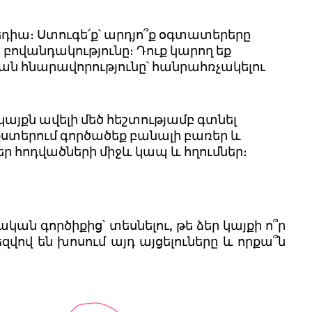
եդիա։
Ստուգե՛ք՝
արդյո՞ք
օգտատերերը
ի
բովանդակությունը։
Դուք
կարող
եք
ան
հնարավորությունը՝
հանրահռչակելու
կայքն
ավելի
մեծ
հեշտությամբ
գտնել
ստերում
գործածեք
բանալի
բառեր
և
եր
հոդվածների
միջև
կապ
և
հղումներ։
ծական
գործիքից՝
տեսնելու
,
թե
ձեր
կայքի
ո՞ր
եզվով
են
խոսում
այդ
այցելուները
և
որքա՞ն