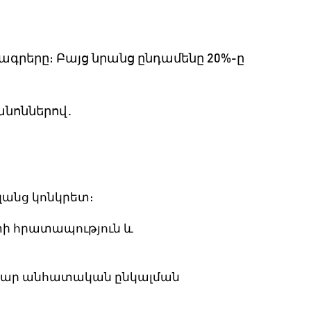
նագրերը։
Բայց
նրանց
ընդամենը
20%-
ը
անոններով
․
։
զանց
կոնկրետ։
տի
հրատապություն
և
կար
անհատական
ընկալման