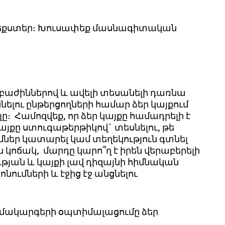
քստեր։
Խուսափեք
մասնագիտական
բաժիններով
և
ավելի
տեսանելի
դառնա
նելու
ընթերցողների
համար
ձեր
կայքում
ը։
Համոզվեք
,
որ
ձեր
կայքը
համադրելի
է
այքը
ստուգաթերթիկով
`
տեսնելու
,
թե
մներ
կատարել
կամ
տեղեկություն
գտնել
ն
կոճակ
,
մարդը
կարո՞ղ
է
իրեն
վերաբերելի
թյան
և
կայքի
լավ
դիզայնի
հիմնական
ոնումների
և
էջից
էջ
անցնելու
մակարգերի
օպտիմալացումը
ձեր