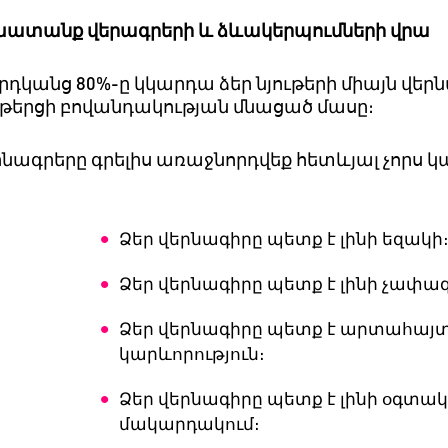
խատանք
վերագրերի
և
ձևակերպումների
վրա
րդկանց
80%-
ը
կկարդա
ձեր
նյութերի
միայն վեր
թերցի
բովանդակության
մնացած
մասը։
րնագրերը
գրելիս
առաջնորդվեք
հետևյալ
չորս
կ
Ձեր
վերնագիրը
պետք
է
լինի
եզակի
Ձեր
վերնագիրը
պետք
է
լինի
չափա
Ձեր
վերնագիրը
պետք
է
արտահայ
կարևորություն
։
Ձեր
վերնագիրը
պետք
է
լինի
օգտա
մակարդակում
։