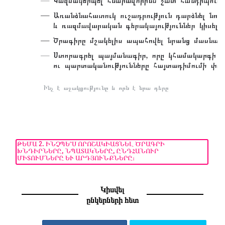
ԹԵՄԱ 2. ԻՆՉՊԵ՞Ս ՈՐՈՇԱԿԻԱՑՆԵԼ ԾՐԱԳՐԻ
ԽՆԴԻՐՆԵՐԸ, ՆՊԱՏԱԿՆԵՐԸ, ԸՆԴՀԱՆՈՒՐ
ՄԻՏՈՒՄՆԵՐԸ ԵՒ ԱՐԴՅՈՒՆՔՆԵՐԸ:
Կիսվել
ընկերների հետ