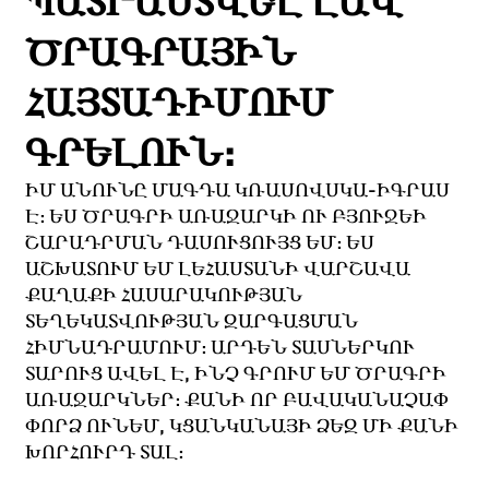
ՊԱՏՐԱՍՏՎԵԼ ԼԱՎ
ԾՐԱԳՐԱՅԻՆ
ՀԱՅՏԱԴԻՄՈՒՄ
ԳՐԵԼՈՒՆ:
ԻՄ ԱՆՈՒՆԸ ՄԱԳԴԱ ԿՌԱՍՈՎՍԿԱ-ԻԳՐԱՍ
Է: ԵՍ ԾՐԱԳՐԻ ԱՌԱՋԱՐԿԻ ՈՒ ԲՅՈՒՋԵԻ
ՇԱՐԱԴՐՄԱՆ ԴԱՍՈՒՑՈՒՅՑ ԵՄ: ԵՍ
ԱՇԽԱՏՈՒՄ ԵՄ ԼԵՀԱՍՏԱՆԻ ՎԱՐՇԱՎԱ
ՔԱՂԱՔԻ ՀԱՍԱՐԱԿՈՒԹՅԱՆ
ՏԵՂԵԿԱՏՎՈՒԹՅԱՆ ԶԱՐԳԱՑՄԱՆ
ՀԻՄՆԱԴՐԱՄՈՒՄ: ԱՐԴԵՆ ՏԱՍՆԵՐԿՈՒ
ՏԱՐՈՒՑ ԱՎԵԼ Է, ԻՆՉ ԳՐՈՒՄ ԵՄ ԾՐԱԳՐԻ
ԱՌԱՋԱՐԿՆԵՐ: ՔԱՆԻ ՈՐ ԲԱՎԱԿԱՆԱՉԱՓ
ՓՈՐՁ ՈՒՆԵՄ, ԿՑԱՆԿԱՆԱՅԻ ՁԵԶ ՄԻ ՔԱՆԻ
ԽՈՐՀՈՒՐԴ ՏԱԼ: