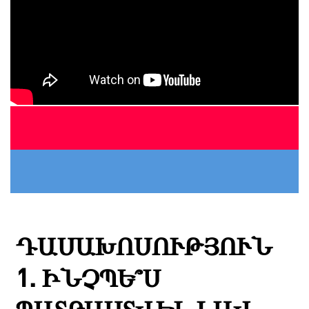
ԴԱՍԱԽՈՍՈՒԹՅՈՒՆ
1. ԻՆՉՊԵ՞Ս