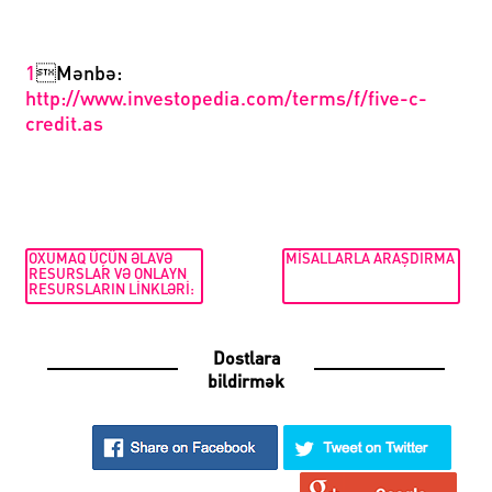
1

Mənbə:
http://www.investopedia.com/terms/f/five-c-
credit.as
OXUMAQ ÜÇÜN ƏLAVƏ
MISALLARLA ARAŞDIRMA
RESURSLAR VƏ ONLAYN
RESURSLARIN LINKLƏRI:
Dostlara
bildirmək