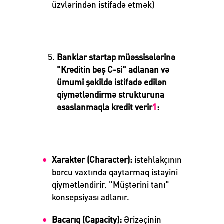
üzvlərindən istifadə etmək)
Banklar startap müəssisələrinə
"Kreditin beş C-si" adlanan və
ümumi şəkildə istifadə edilən
qiymətləndirmə strukturuna
əsaslanmaqla kredit verir
1
:
Xarakter (Character)
:
istehlakçının
borcu vaxtında qaytarmaq istəyini
qiymətləndirir. "Müştərini tanı"
konsepsiyası adlanır.
Bacarıq (Capacity)
:
Ərizəçinin