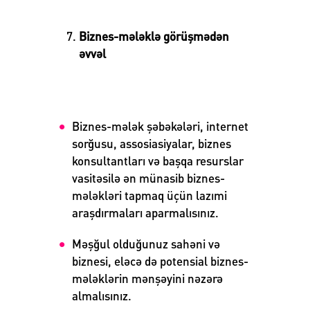
Biznes-mələklə görüşmədən
əvvəl
Biznes-mələk şəbəkələri, internet
sorğusu, assosiasiyalar, biznes
konsultantları və başqa resurslar
vasitəsilə ən münasib biznes-
mələkləri tapmaq üçün lazımi
araşdırmaları aparmalısınız.
Məşğul olduğunuz sahəni və
biznesi, eləcə də potensial biznes-
mələklərin mənşəyini nəzərə
almalısınız.