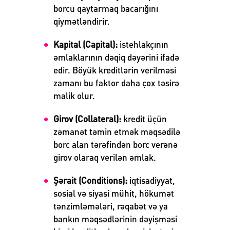
borcu qaytarmaq bacarığını
qiymətləndirir.
Kapital (Capital):
istehlakçının
əmlaklarının dəqiq dəyərini ifadə
edir. Böyük kreditlərin verilməsi
zamanı bu faktor daha çox təsirə
malik olur.
Girov (Collateral)
:
kredit üçün
zəmanət təmin etmək məqsədilə
borc alan tərəfindən borc verənə
girov olaraq verilən əmlak.
Şərait (Conditions)
:
iqtisadiyyat,
sosial və siyasi mühit, hökumət
tənzimləmələri, rəqabət və ya
bankın məqsədlərinin dəyişməsi