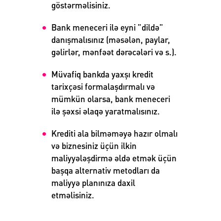
göstərməlisiniz.
Bank meneceri ilə eyni "dildə"
danışmalısınız (məsələn, paylar,
gəlirlər, mənfəət dərəcələri və s.).
Müvafiq bankda yaxşı kredit
tarixçəsi formalaşdırmalı və
mümkün olarsa, bank meneceri
ilə şəxsi əlaqə yaratmalısınız.
Krediti ala bilməməyə hazır olmalı
və biznesiniz üçün ilkin
maliyyələşdirmə əldə etmək üçün
başqa alternativ metodları da
maliyyə planınıza daxil
etməlisiniz.