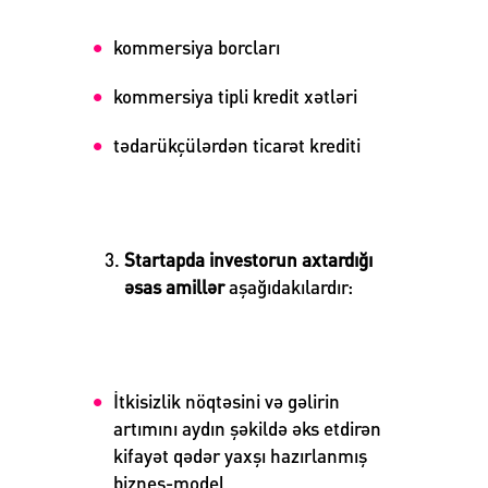
kommersiya borcları
kommersiya tipli kredit xətləri
tədarükçülərdən ticarət krediti
Startapda investorun axtardığı
əsas amillər
aşağıdakılardır:
İtkisizlik nöqtəsini və gəlirin
artımını aydın şəkildə əks etdirən
kifayət qədər yaxşı hazırlanmış
biznes-model
.