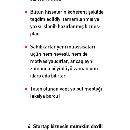
Bütün hissələrin koherent şəkildə
təqdim edildiyi tamamlanmış və
yaxşı işlənib hazırlanmış biznes-
plan
Sahibkarlar yeni müəssisələri
üçün həm həvəsli, həm də
motivasiyalıdırlar, ancaq eyni
zamanda böyüdüyü zaman onu
idarə edə bilirlər.
Tələb olunan vaxt və pul məbləği
(aksiya borcu)
Startap biznesin mümkün daxili