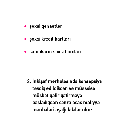
şəxsi qənaətlər
şəxsi kredit kartları
sahibkarın şəxsi borcları
İnkişaf mərhələsində konsepsiya
təsdiq edildikdən və müəssisə
müsbət gəlir gətirməyə
başladıqdan sonra əsas maliyyə
mənbələri aşağıdakılar olur: