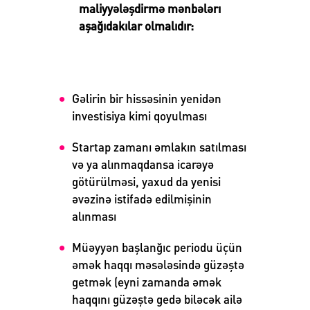
maliyyələşdirmə mənbələrı
aşağıdakılar olmalıdır:
Gəlirin bir hissəsinin yenidən
investisiya kimi qoyulması
Startap zamanı əmlakın satılması
və ya alınmaqdansa icarəyə
götürülməsi, yaxud da yenisi
əvəzinə istifadə edilmişinin
alınması
Müəyyən başlanğıc periodu üçün
əmək haqqı məsələsində güzəştə
getmək (eyni zamanda əmək
haqqını güzəştə gedə biləcək ailə