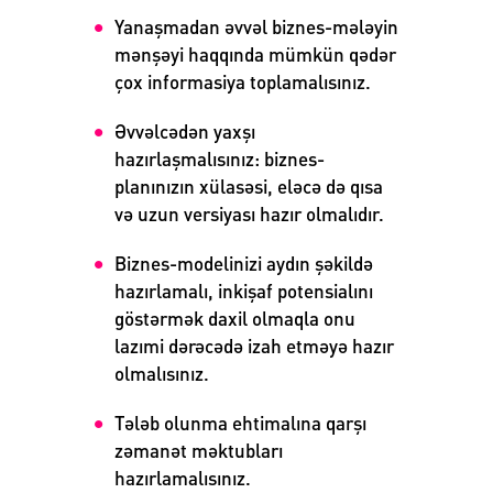
Yanaşmadan əvvəl biznes-mələyin
mənşəyi haqqında mümkün qədər
çox informasiya toplamalısınız.
Əvvəlcədən yaxşı
hazırlaşmalısınız: biznes-
planınızın xülasəsi, eləcə də qısa
və uzun versiyası hazır olmalıdır.
Biznes-modelinizi aydın şəkildə
hazırlamalı, inkişaf potensialını
göstərmək daxil olmaqla onu
lazımi dərəcədə izah etməyə hazır
olmalısınız.
Tələb olunma ehtimalına qarşı
zəmanət məktubları
hazırlamalısınız.