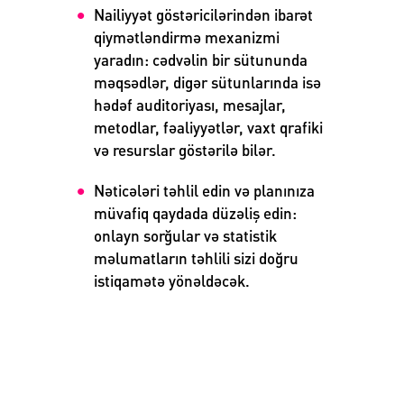
Nailiyyət göstəricilərindən ibarət
qiymətləndirmə mexanizmi
yaradın: cədvəlin bir sütununda
məqsədlər, digər sütunlarında isə
hədəf auditoriyası, mesajlar,
metodlar, fəaliyyətlər, vaxt qrafiki
və resurslar göstərilə bilər.
Nəticələri təhlil edin və planınıza
müvafiq qaydada düzəliş edin:
onlayn sorğular və statistik
məlumatların təhlili sizi doğru
istiqamətə yönəldəcək.