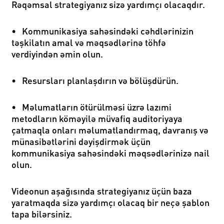
Rəqəmsal strategiyanız sizə yardımçı olacaqdır.
•
Kommunikasiya sahəsindəki cəhdlərinizin
təşkilatın amal və məqsədlərinə töhfə
verdiyindən əmin olun.
•
Resursları planlaşdırın və bölüşdürün.
•
Məlumatların ötürülməsi üzrə lazımi
metodların köməyilə müvafiq auditoriyaya
çatmaqla onları məlumatlandırmaq, davranış və
münasibətlərini dəyişdirmək üçün
kommunikasiya sahəsindəki məqsədlərinizə nail
olun.
Videonun aşağısında strategiyanız üçün baza
yaratmaqda sizə yardımçı olacaq bir neçə şablon
tapa bilərsiniz.