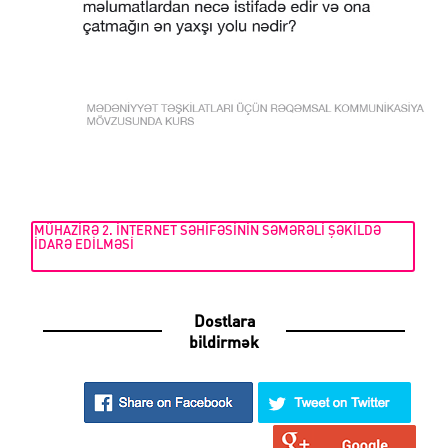
MÜHAZIRƏ 2. İNTERNET SƏHIFƏSININ SƏMƏRƏLI ŞƏKILDƏ
IDARƏ EDILMƏSI
Dostlara
bildirmək