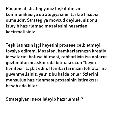
Rəqəmsal strategiyanız təşkilatınızın
kommunikasiya strategiyasının tərkib hissəsi
olmalıdır. Strategiya mövcud deyilsə, siz onu
işləyib hazırlamaq məsələsini nəzərdən
keçirməlisiniz.
Təşkilatınızın işçi heyətini prosesə cəlb etməyi
tövsiyə edirəm. Məsələn, həmkarlarınızın kreativ
ideyalarını bölüşə bilməsi, rəhbərliyin isə onların
gözləntilərini aşkar edə bilməsi üçün "beyin
həmləsi" təşkil edin. Həmkarlarınızın töhfələrinə
güvənməlisiniz, yalnız bu halda onlar özlərini
məhsulun hazırlanması prosesinin iştirakçısı
hesab edə bilər.
Strategiyanı necə işləyib hazırlamalı?