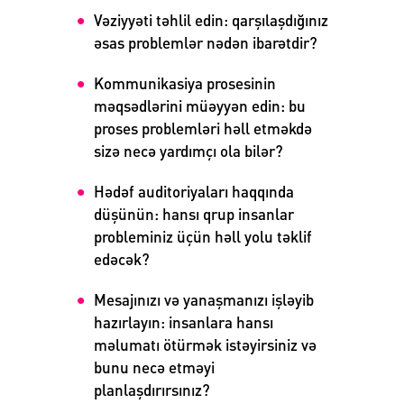
Vəziyyəti təhlil edin: qarşılaşdığınız
əsas problemlər nədən ibarətdir?
Kommunikasiya prosesinin
məqsədlərini müəyyən edin: bu
proses problemləri həll etməkdə
sizə necə yardımçı ola bilər?
Hədəf auditoriyaları haqqında
düşünün: hansı qrup insanlar
probleminiz üçün həll yolu təklif
edəcək?
Mesajınızı və yanaşmanızı işləyib
hazırlayın: insanlara hansı
məlumatı ötürmək istəyirsiniz və
bunu necə etməyi
planlaşdırırsınız?