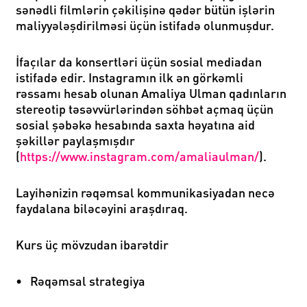
sənədli filmlərin çəkilişinə qədər bütün işlərin
maliyyələşdirilməsi üçün istifadə olunmuşdur.
İfaçılar da konsertləri üçün sosial mediadan
istifadə edir. Instagramın ilk ən görkəmli
rəssamı hesab olunan Amaliya Ulman qadınların
stereotip təsəvvürlərindən söhbət açmaq üçün
sosial şəbəkə hesabında saxta həyatına aid
şəkillər paylaşmışdır
(
https://www.instagram.com/amaliaulman/
).
Layihənizin rəqəmsal kommunikasiyadan necə
faydalana biləcəyini araşdıraq.
Kurs üç mövzudan ibarətdir
•
Rəqəmsal strategiya