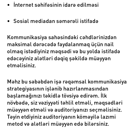
•
İnternet səhifəsinin idarə edilməsi
•
Sosial mediadan səmərəli istifadə
Kommunikasiya sahəsindəki cəhdlərinizdən
maksimal dərəcədə faydalanmaq üçün nail
olmaq istədiyiniz məqsədi və bu yolda istifadə
edəcəyiniz alətləri dəqiq şəkildə müəyyən
etməlisiniz.
Məhz bu səbəbdən işə rəqəmsal kommunikasiya
strategiyasının işlənib hazırlanmasından
başlamağınızı təkidlə tövsiyə edirəm. İlk
növbədə, siz vəziyyəti təhlil etməli, məqsədləri
müəyyən etməli və auditoriyanızı seçməlisiniz.
Təyin etdiyiniz auditoriyanın köməyilə lazımi
metod və alətləri müəyyən edə bilərsiniz.