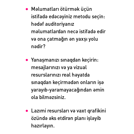
Məlumatları ötürmək üçün
istifadə edəcəyiniz metodu seçin:
hədəf auditoriyanız
məlumatlardan necə istifadə edir
və ona çatmağın ən yaxşı yolu
nədir?
Yanaşmanızı sınaqdan keçirin:
mesajlarınızı və ya vizual
resurslarınızı real həyatda
sınaqdan keçirmədən onların işə
yarayıb-yaramayacağından əmin
ola bilməzsiniz.
Lazımi resursları və vaxt qrafikini
özündə əks etdirən planı işləyib
hazırlayın.