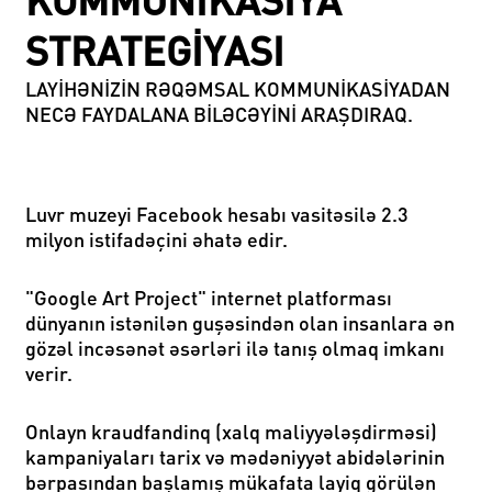
KOMMUNIKASIYA
STRATEGIYASI
LAYIHƏNIZIN RƏQƏMSAL KOMMUNIKASIYADAN
NECƏ FAYDALANA BILƏCƏYINI ARAŞDIRAQ.
Luvr muzeyi Facebook hesabı vasitəsilə 2.3
milyon istifadəçini əhatə edir.
"Google Art Project" internet platforması
dünyanın istənilən guşəsindən olan insanlara ən
gözəl incəsənət əsərləri ilə tanış olmaq imkanı
verir.
Onlayn kraudfandinq (xalq maliyyələşdirməsi)
kampaniyaları tarix və mədəniyyət abidələrinin
bərpasından başlamış mükafata layiq görülən